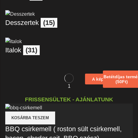
Desszertek
(15)
Italok
(31)
Betétdíjas termé
A kép illusztráció!
(50Ft)
1
FRISSENSÜLTEK - AJÁNLATUNK
KOSÁRBA TESZEM
BBQ csirkemell ( roston sült csirkemell,