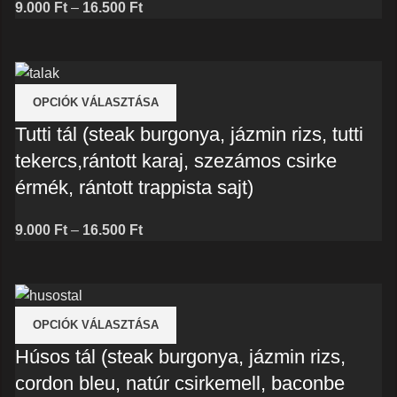
Price
9.000
Ft
–
16.500
Ft
range:
9.000 Ft
through
16.500 Ft
OPCIÓK VÁLASZTÁSA
Tutti tál (steak burgonya, jázmin rizs, tutti
tekercs,rántott karaj, szezámos csirke
érmék, rántott trappista sajt)
Price
9.000
Ft
–
16.500
Ft
range:
9.000 Ft
through
16.500 Ft
OPCIÓK VÁLASZTÁSA
Húsos tál (steak burgonya, jázmin rizs,
cordon bleu, natúr csirkemell, baconbe