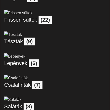
Frissen sültek
(22)
Tészták
(9)
Lepények
(6)
Csalafinták
(7)
Saláták
(8)