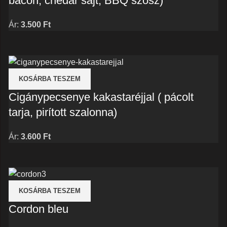
bacon, chedar sajt, BBQ szósz)
Ár:
3.500
Ft
KOSÁRBA TESZEM
Cigánypecsenye kakastaréjjal ( pácolt
tarja, pirított szalonna)
Ár:
3.600
Ft
KOSÁRBA TESZEM
Cordon bleu