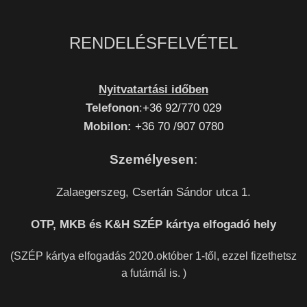
RENDELÉSFELVÉTEL
Nyitvatartási időben
Telefonon
:
+36 92/770 029
Mobilon:
+36 70 /907 0780
Személyesen
:
Zalaegerszeg, Csertán Sándor utca 1.
OTP, MKB és K&H SZÉP kártya elfogadó hely
(SZÉP kártya elfogadás 2020.október 1-től, ezzel fizethetsz
a futárnál is. )