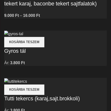
tekert karaj, baconbe tekert sajtfalatok)
Price
9.000
Ft
–
16.000
Ft
range:
9.000 Ft
through
16.000 Ft
KOSÁRBA TESZEM
Gyros tál
Ár:
3.800
Ft
KOSÁRBA TESZEM
Tutti tekercs (karaj,sajt.brokkoli)
Ár:
3.800
Ft