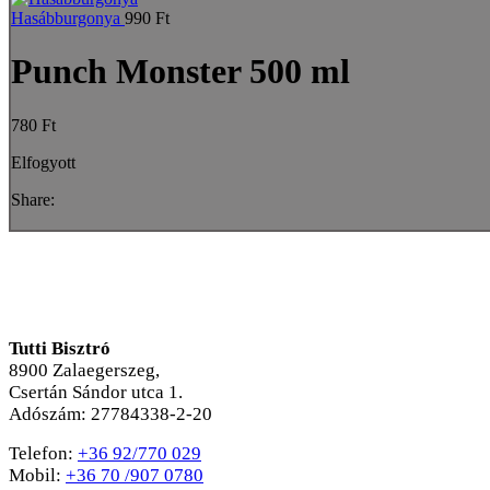
Hasábburgonya
990
Ft
Punch Monster 500 ml
780
Ft
Elfogyott
Share:
Tutti Bisztró
8900
Zalaegerszeg,
Csertán Sándor utca 1.
Adószám: 27784338-2-20
Telefon:
+36 92/770 029
Mobil:
+36 70 /907 0780