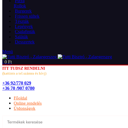
Pizza
Rollok
Burgerek
Frissen sültek
Tészták
Lepények
Csalafinták
Saláták
Desszertek
Menü
/
0
Ft
ITT TUDSZ RENDELNI
(kattints a tel.számra és hívj)
+36 92/770 029
+36 70 /907 0780
Főoldal
Online rendelés
Újdonságok