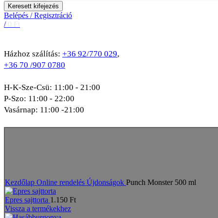
Keresett kifejezés
Belépés / Regisztráció
/
0
Ft
Házhoz szálítás:
+36 92/770 029
,
+36 70 /907 0780
H-K-Sze-Csü: 11:00 - 21:00
P-Szo: 11:00 - 22:00
Vasárnap: 11:00 -21:00
Elfogyott
Nagyításhoz kattints a képre
Kezdőlap
Online rendelés
Újdonságok
Punch Monster 500 ml
Epres sajttorta
1.150
Ft
Vissza a termékekhez