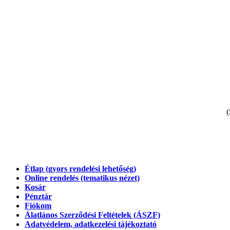
(
Étlap (gyors rendelési lehetőség)
Online rendelés (tematikus nézet)
Kosár
Pénztár
Fiókom
Álatlános Szerződési Feltételek (ÁSZF)
Adatvédelem, adatkezelési tájékoztató