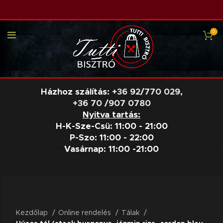
0
Házhoz szálítás:
+36 92/770 029
,
+36 70 /907 0780
Nyitva tartás:
H-K-Sze-Csü: 11:00 - 21:00
P-Szo: 11:00 - 22:00
Vasárnap: 11:00 -21:00
Nagyításhoz kattints a képre
Kezdőlap
Online rendelés
Tálak