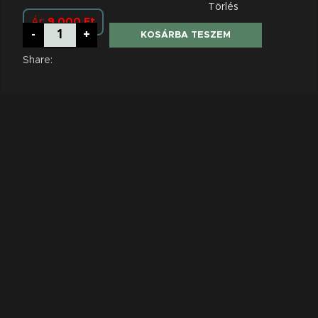
Törlés
9.000
Ft
Húsos
-
+
KOSÁRBA TESZEM
tál
(steak
burgonya,
Share:
jázmin
rizs,
cordon
bleu,
natúr
csirkemell,
baconbe
tekert
karaj,
baconbe
tekert
sajtfalatok)
mennyiség