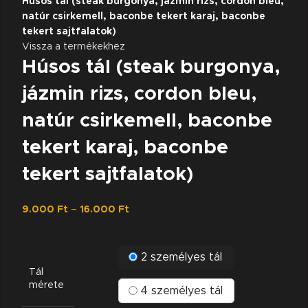
Húsos tál (steak burgonya, jázmin rizs, cordon bleu,
natúr csirkemell, baconbe tekert karaj, baconbe
tekert sajtfalatok)
Vissza a termékekhez
Húsos tál (steak burgonya,
jázmin rizs, cordon bleu,
natúr csirkemell, baconbe
tekert karaj, baconbe
tekert sajtfalatok)
Price
9.000
Ft
–
16.000
Ft
range:
9.000 Ft
through
2 személyes tál
16.000 Ft
Tál
mérete
4 személyes tál