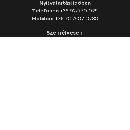
Nyitvatartási időben
Telefonon
:
+36 92/770 029
Mobilon:
+36 70 /907 0780
Személyesen
:
Zalaegerszeg, Csertán Sándor utca 1.
OTP, MKB és K&H SZÉP kártya elfogadó hely
(SZÉP kártya elfogadás 2020.október 1-től, ezzel fizethetsz
a futárnál is. )
INFORMÁCIÓ