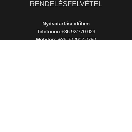
RENDELÉSFELVÉTEL
Nyitvatartási időben
Telefonon
:
+36 92/770 029
Mobilon:
+36 70 /907 0780
Személyesen
:
Zalaegerszeg, Csertán Sándor utca 1.
OTP, MKB és K&H SZÉP kártya elfogadó hely
(SZÉP kártya elfogadás 2020.október 1-től, ezzel fizethetsz
a futárnál is. )