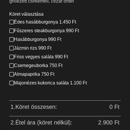
grillezett csirkemell, cézár öntet
Köret választása
Édes hasábburgonya 1.450 Ft
Fűszeres steakburgonya 990 Ft
Hasábburgonya 990 Ft
Jázmin rizs 990 Ft
Friss vegyes saláta 990 Ft
Csemegeuborka 750 Ft
Almapaprika 750 Ft
Majonézes kukorica saláta 1.100 Ft
1.Köret összesen:
0
Ft
2.Étel ára (köret nélkül):
2.900
Ft