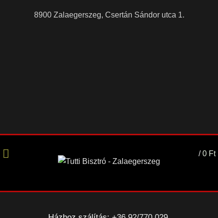
8900 Zalaegerszeg, Csertán Sándor utca 1.
/
0
Ft
Házhoz szálítás:
+36 92/770 029
,