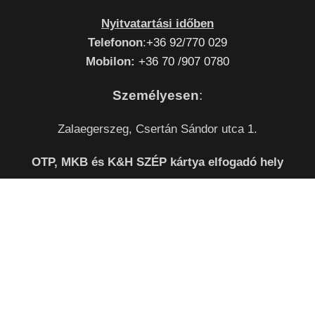
Nyitvatartási időben
Telefonon
:
+36 92/770 029
Mobilon:
+36 70 /907 0780
Személyesen
:
Zalaegerszeg, Csertán Sándor utca 1.
OTP, MKB és K&H SZÉP kártya elfogadó hely
(SZÉP kártya elfogadás 2020.október 1-től, ezzel fizethetsz
a futárnál is. )