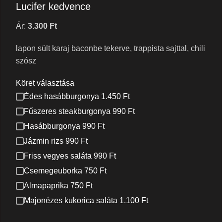
Lucifer kedvence
Ár:
3.300
Ft
lapon sült karaj baconbe tekerve, trappista sajttal, chili
szósz
Köret választása
Édes hasábburgonya 1.450 Ft
Fűszeres steakburgonya 990 Ft
Hasábburgonya 990 Ft
Jázmin rizs 990 Ft
Friss vegyes saláta 990 Ft
Csemegeuborka 750 Ft
Almapaprika 750 Ft
Majonézes kukorica saláta 1.100 Ft