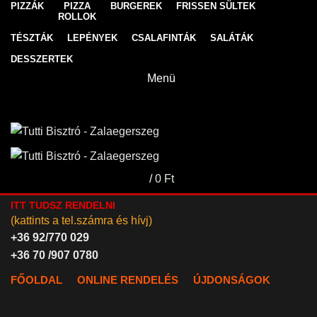
PIZZÁK
PIZZA
BURGEREK
FRISSEN SÜLTEK
ROLLOK
TÉSZTÁK
LEPÉNYEK
CSALAFINTÁK
SALÁTÁK
DESSZERTEK
Menü
/
0
Ft
ITT TUDSZ RENDELNI
(kattints a tel.számra és hívj)
+36 92/770 029
+36 70 /907 0780
FŐOLDAL
ONLINE RENDELÉS
ÚJDONSÁGOK