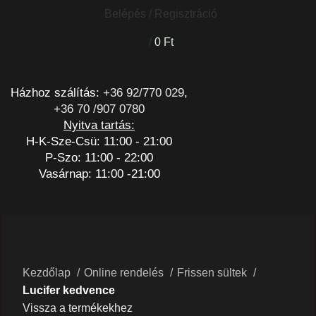
Belépés / Regisztráció
/
0
Ft
Házhoz szálítás:
+36 92/770 029
,
+36 70 /907 0780
Nyitva tartás:
H-K-Sze-Csü: 11:00 - 21:00
P-Szo: 11:00 - 22:00
Vasárnap: 11:00 -21:00
Nagyításhoz kattints a képre
Kezdőlap
Online rendelés
Frissen sültek
Lucifer kedvence
Vissza a termékekhez