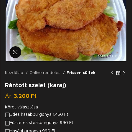
Nagyításhoz kattints a képre
Kezdőlap
Online rendelés
Frissen sültek
Rántott szelet (karaj)
Ár:
3.200
Ft
Köret választása
Édes hasábburgonya 1.450 Ft
Fűszeres steakburgonya 990 Ft
Hasábburgonya 990 Ft