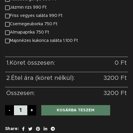
Jázmin rizs 990 Ft
Friss vegyes saláta 990 Ft
Csemegeuborka 750 Ft
Almapaprika 750 Ft
Majonézes kukorica saláta 1.100 Ft
1.Köret összesen:
0
Ft
2.Étel ára (köret nélkül):
3200
Ft
Összesen:
3200
Ft
-
+
KOSÁRBA TESZEM
Share: