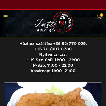
0
Házhoz szálítás:
+36 92/770 029
,
+36 70 /907 0780
Nyitva tartás:
H-K-Sze-Csü: 11:00 - 21:00
P-Szo: 11:00 - 22:00
Vasárnap: 11:00 -21:00