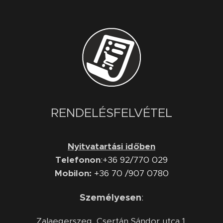
RENDELÉSFELVÉTEL
Nyitvatartási időben
Telefonon
:
+36 92/770 029
Mobilon:
+36 70 /907 0780
Személyesen
:
Zalaegerszeg, Csertán Sándor utca 1.