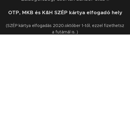
OTP, MKB és K&H SZÉP kártya elfogadó hely
(SZÉP kártya elfogadás 2020.október 1-től, ezzel fizethetsz
a futárnál is. )
INFORMÁCIÓ
Étlap (gyors rendelési lehetőség)