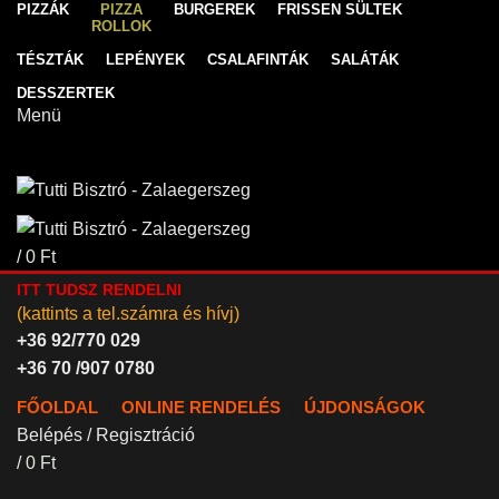
PIZZÁK
PIZZA
BURGEREK
FRISSEN SÜLTEK
ROLLOK
TÉSZTÁK
LEPÉNYEK
CSALAFINTÁK
SALÁTÁK
DESSZERTEK
Menü
/
0
Ft
ITT TUDSZ RENDELNI
(kattints a tel.számra és hívj)
+36 92/770 029
+36 70 /907 0780
FŐOLDAL
ONLINE RENDELÉS
ÚJDONSÁGOK
Belépés / Regisztráció
/
0
Ft