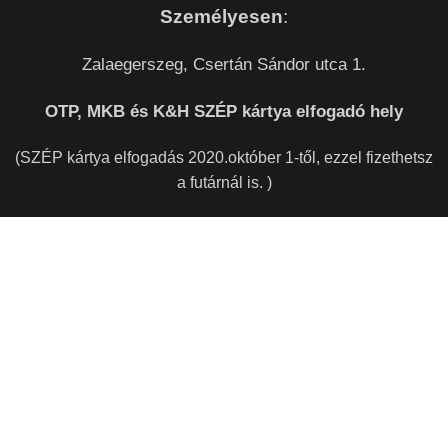
Személyesen
:
Zalaegerszeg, Csertán Sándor utca 1.
OTP, MKB és K&H SZÉP kártya elfogadó hely
(SZÉP kártya elfogadás 2020.október 1-től, ezzel fizethetsz
a futárnál is. )
INFORMÁCIÓ
Étlap (gyors rendelési lehetőség)
Online rendelés (tematikus nézet)