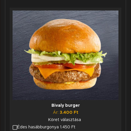
Bivaly burger
Ár:
3.400
Ft
Köret választása
Édes hasábburgonya 1.450 Ft