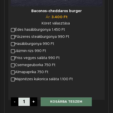
Baconos-cheddaros burger
Ár:
3.400
Ft
Köret választása
Édes hasábburgonya 1.450 Ft
Fűszeres steakburgonya 990 Ft
Hasábburgonya 990 Ft
Jázmin rizs 990 Ft
Friss vegyes saláta 990 Ft
Csemegeuborka 750 Ft
Almapaprika 750 Ft
Majonézes kukorica saláta 1.100 Ft
Baconos-
-
+
KOSÁRBA TESZEM
cheddaros
burger
mennyiség