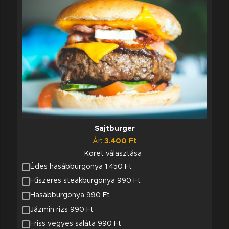
Sajtburger
Ár:
3.400
Ft
Köret választása
Édes hasábburgonya 1.450 Ft
Fűszeres steakburgonya 990 Ft
Hasábburgonya 990 Ft
Jázmin rizs 990 Ft
Friss vegyes saláta 990 Ft