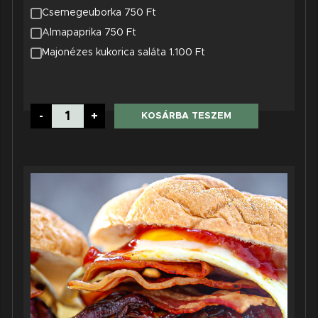
Csemegeuborka 750 Ft
Almapaprika 750 Ft
Majonézes kukorica saláta 1.100 Ft
Sajtburger
-
+
KOSÁRBA TESZEM
mennyiség