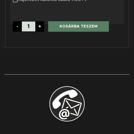
Tutti
-
+
KOSÁRBA TESZEM
Burger
mennyiség