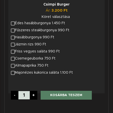
Csimpi Burger
Ár:
3.200
Ft
Köret választása
Édes hasábburgonya 1.450 Ft
Fűszeres steakburgonya 990 Ft
Hasábburgonya 990 Ft
Jázmin rizs 990 Ft
Friss vegyes saláta 990 Ft
Csemegeuborka 750 Ft
Almapaprika 750 Ft
Majonézes kukorica saláta 1.100 Ft
Csimpi
-
+
KOSÁRBA TESZEM
Burger
mennyiség