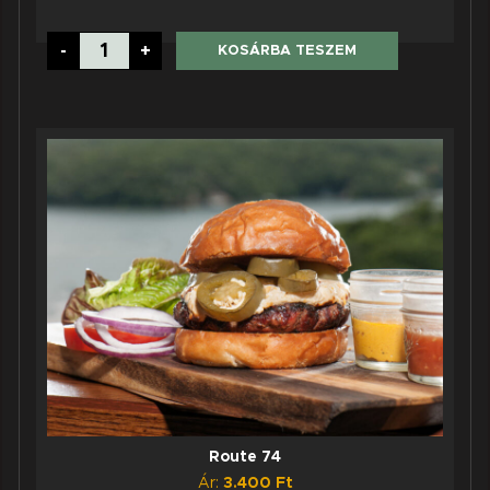
Klasszik
-
+
KOSÁRBA TESZEM
Burger
mennyiség
Route 74
Ár:
3.400
Ft