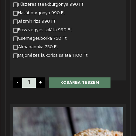
Fűszeres steakburgonya 990 Ft
Hasábburgonya 990 Ft
Jázmin rizs 990 Ft
Friss vegyes saláta 990 Ft
Csemegeuborka 750 Ft
Almapaprika 750 Ft
Majonézes kukorica saláta 1.100 Ft
Bivaly
-
+
KOSÁRBA TESZEM
burger
mennyiség