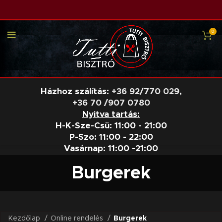
0
Házhoz szálítás:
+36 92/770 029
,
+36 70 /907 0780
Nyitva tartás:
H-K-Sze-Csü: 11:00 - 21:00
P-Szo: 11:00 - 22:00
Vasárnap: 11:00 -21:00
Burgerek
Kezdőlap
Online rendelés
Burgerek