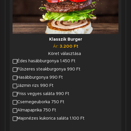
Klasszik Burger
Ár:
3.200
Ft
Köret választása
Édes hasábburgonya 1.450 Ft
Fűszeres steakburgonya 990 Ft
Hasábburgonya 990 Ft
Jázmin rizs 990 Ft
Friss vegyes saláta 990 Ft
Csemegeuborka 750 Ft
Almapaprika 750 Ft
Majonézes kukorica saláta 1.100 Ft