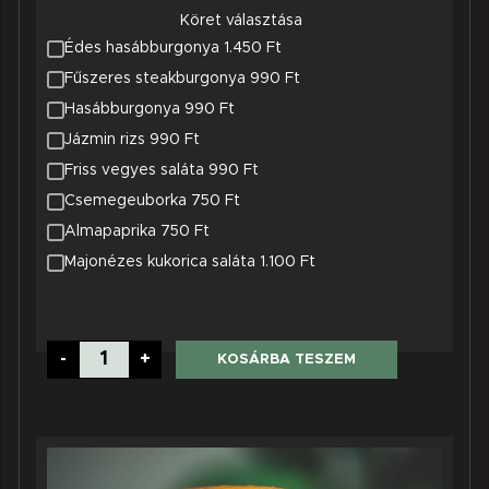
Köret választása
Édes hasábburgonya 1.450 Ft
Fűszeres steakburgonya 990 Ft
Hasábburgonya 990 Ft
Jázmin rizs 990 Ft
Friss vegyes saláta 990 Ft
Csemegeuborka 750 Ft
Almapaprika 750 Ft
Majonézes kukorica saláta 1.100 Ft
Route
-
+
KOSÁRBA TESZEM
74
mennyiség