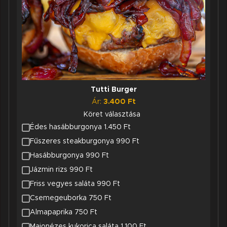
Tutti Burger
Ár:
3.400
Ft
Köret választása
Édes hasábburgonya 1.450 Ft
Fűszeres steakburgonya 990 Ft
Hasábburgonya 990 Ft
Jázmin rizs 990 Ft
Friss vegyes saláta 990 Ft
Csemegeuborka 750 Ft
Almapaprika 750 Ft
Majonézes kukorica saláta 1.100 Ft