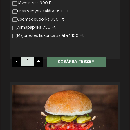
Jázmin rizs 990 Ft
Friss vegyes saláta 990 Ft
Csemegeuborka 750 Ft
Almapaprika 750 Ft
Majonézes kukorica saláta 1.100 Ft
Csirkeburger
-
+
KOSÁRBA TESZEM
mennyiség