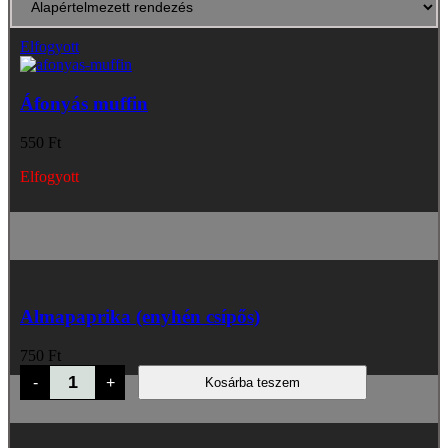
Elfogyott
Áfonyás muffin
550
Ft
Elfogyott
Almapaprika (enyhén csípős)
750
Ft
Almapaprika
-
+
Kosárba teszem
(enyhén
csípős)
mennyiség