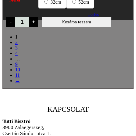
Méret
8.000 Ft
32cm
52cm
Törlés
Böllér
-
+
Kosárba teszem
mennyiség
1
2
3
4
…
9
10
11
→
KAPCSOLAT
Tutti Bisztró
8900
Zalaegerszeg,
Csertán Sándor utca 1.