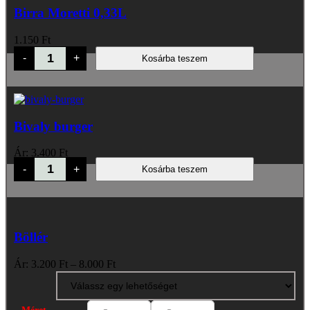
Birra Moretti 0,33L
1.150
Ft
Birra
-
+
Kosárba teszem
Moretti
0,33L
mennyiség
Bivaly burger
Ár:
3.400
Ft
Bivaly
-
+
Kosárba teszem
burger
mennyiség
Böllér
Price
Ár:
3.200
Ft
–
8.000
Ft
range:
3.200 Ft
through