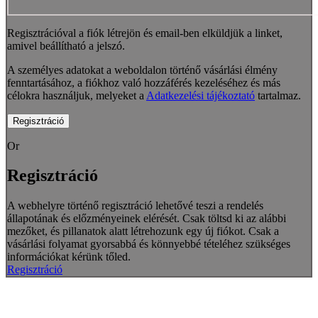
Regisztrációval a fiók létrejön és email-ben elküldjük a linket,
amivel beállítható a jelszó.
A személyes adatokat a weboldalon történő vásárlási élmény
fenntartásához, a fiókhoz való hozzáférés kezeléséhez és más
célokra használjuk, melyeket a
Adatkezelési tájékoztató
tartalmaz.
Regisztráció
Or
Regisztráció
A webhelyre történő regisztráció lehetővé teszi a rendelés
állapotának és előzményeinek elérését.
Csak töltsd ki az alábbi
mezőket, és pillanatok alatt létrehozunk egy új fiókot.
Csak a
vásárlási folyamat gyorsabbá és könnyebbé tételéhez szükséges
információkat kérünk tőled.
Regisztráció