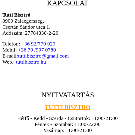
KAPCSOLAT
Tutti Bisztró
8900
Zalaegerszeg,
Csertán Sándor utca 1.
Adószám: 27784338-2-20
Telefon:
+36 92/770 029
Mobil:
+36 70 /907 0780
E-mail:
tuttibisztro@gmail.com
Web.:
tuttibisztro.hu
NYITVATARTÁS
TUTTI BISZTRO
Hétfő - Kedd - Szerda - Csütörtök: 11:00-21:00
Péntek - Szombat: 11:00-22:00
Vasárnap: 11:00-21:00