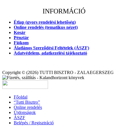
INFORMÁCIÓ
Étlap (gyors rendelési lehetőség)
Online rendelés (tematikus nézet)
Kosár
Pénztár
Fiókom
Álatlános Szerződési Feltételek (ÁSZF)
Adatvédelem, adatkezelési tájékoztató
Copyright © (2026) TUTTI BISZTRO - ZALAEGERSZEG
Főoldal
“Tutti Bisztro”
Online rendelés
Újdonságok
ÁSZF
Belépés / Regisztráció