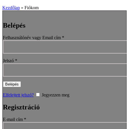
Kezdőlap
»
Fiókom
Belépés
Felhasználónév vagy Email cím
*
Jelszó
*
Belépés
Elfelejtett jelszó?
Jegyezzen meg
Regisztráció
E-mail cím
*