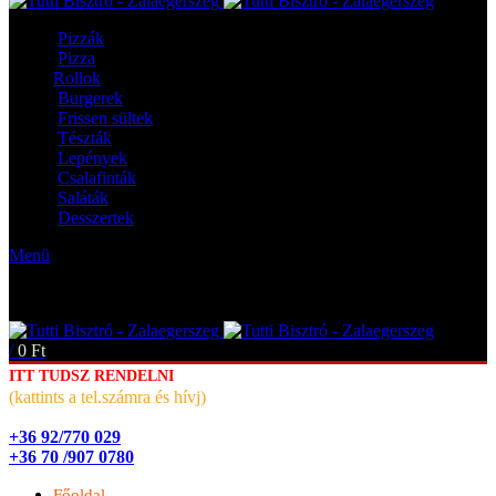
Pizzák
Pizza
Rollok
Burgerek
Frissen sültek
Tészták
Lepények
Csalafinták
Saláták
Desszertek
Menü
/
0
Ft
ITT TUDSZ RENDELNI
(kattints a tel.számra és hívj)
+36 92/770 029
+36 70 /907 0780
Főoldal