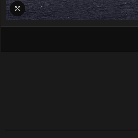
Nagyításhoz kattints a képre