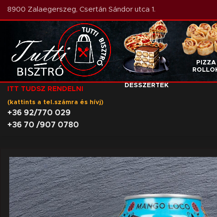
8900 Zalaegerszeg, Csertán Sándor utca 1.
PIZZA
PIZZÁK
ROLLO
DESSZERTEK
ITT TUDSZ RENDELNI
(kattints a tel.számra és hívj)
+36 92/770 029
+36 70 /907 0780