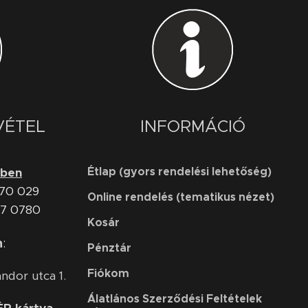
VÉTEL
INFORMÁCIÓ
Étlap (gyors rendelési lehetőség)
őben
770 029
Online rendelés (tematikus nézet)
07 0780
Kosár
n
:
Pénztár
Fiókom
ndor utca 1.
Álatlános Szerződési Feltételek