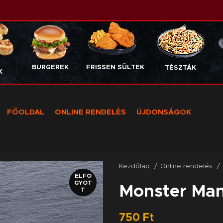
BURGEREK
FRISSEN SÜLTEK
TÉSZTÁK
K
FŐOLDAL
ONLINE RENDELÉS
ÚJDONSÁGOK
Kezdőlap
Online rendelés
ELFO
GYOT
Monster Man
T
750
Ft