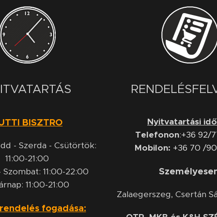
ITVATARTÁS
RENDELÉSFEL
Nyitvatartási id
UTTI BISZTRO
Telefonon
:
+36 92/
dd - Szerda - Csütörtök:
Mobilon:
+36 70 /9
11:00-21:00
Személyese
 Szombat: 11:00-22:00
árnap: 11:00-21:00
Zalaegerszeg, Csertán Sá
 rendelés fogadása: