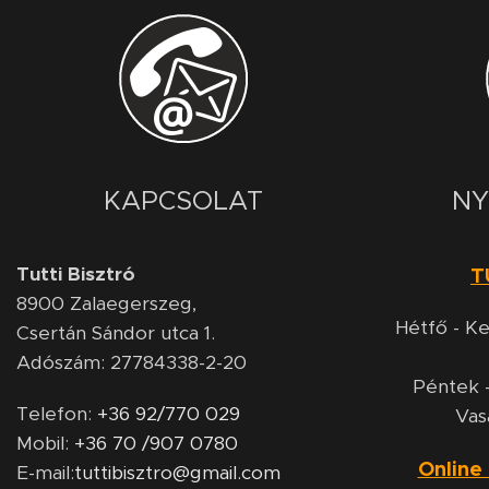
KAPCSOLAT
NY
Tutti Bisztró
T
8900
Zalaegerszeg,
Hétfő - Ke
Csertán Sándor utca 1.
Adószám: 27784338-2-20
Péntek -
Telefon:
+36 92/770 029
Vas
Mobil:
+36 70 /907 0780
Online
E-mail:
tuttibisztro@gmail.com