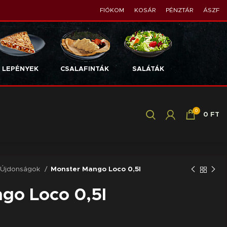
FIÓKOM
KOSÁR
PÉNZTÁR
ÁSZF
LEPÉNYEK
CSALAFINTÁK
SALÁTÁK
0
0
FT
Újdonságok
Monster Mango Loco 0,5l
go Loco 0,5l