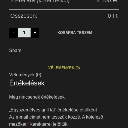
2.Étel ára (köret nélkül):
4.500
Ft
Összesen:
0
Ft
-
+
KOSÁRBA TESZEM
Share:
VÉLEMÉNYEK (0)
Vélemények (0)
Értékelések
Még nincsenek értékelések.
„Egyszemélyes grill tál” értékelése elsőként
Az e-mail címet nem tesszük közzé.
A kötelező
mezőket
*
karakterrel jelöltük