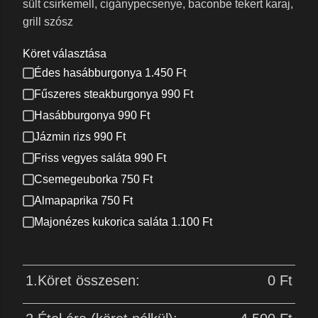
sült csirkemell, cigánypecsenye, baconbe tekert karaj,
grill szósz
Köret választása
Édes hasábburgonya 1.450 Ft
Fűszeres steakburgonya 990 Ft
Hasábburgonya 990 Ft
Jázmin rizs 990 Ft
Friss vegyes saláta 990 Ft
Csemegeuborka 750 Ft
Almapaprika 750 Ft
Majonézes kukorica saláta 1.100 Ft
1.Köret összesen:
0
Ft