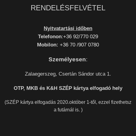
RENDELÉSFELVÉTEL
Nyitvatartási időben
Telefonon
:
+36 92/770 029
Mobilon:
+36 70 /907 0780
Személyesen
:
Zalaegerszeg, Csertán Sándor utca 1.
OTP, MKB és K&H SZÉP kártya elfogadó hely
(SZÉP kártya elfogadás 2020.október 1-től, ezzel fizethetsz
a futárnál is. )