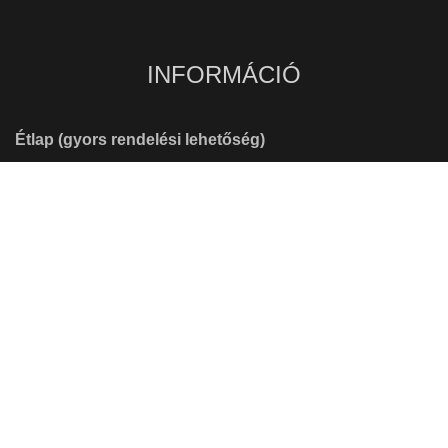
INFORMÁCIÓ
Étlap (gyors rendelési lehetőség)
Online rendelés (tematikus nézet)
Kosár
Pénztár
Fiókom
Álatlános Szerződési Feltételek (ÁSZF)
Adatvédelem, adatkezelési tájékoztató