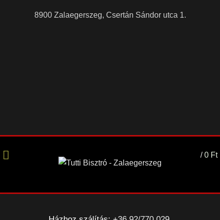
8900 Zalaegerszeg, Csertán Sándor utca 1.
/
0
Ft
Házhoz szálítás:
+36 92/770 029
,