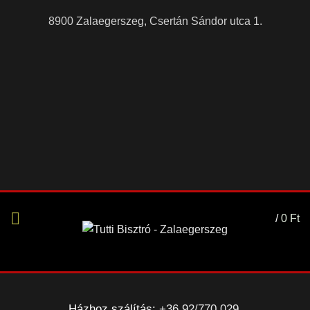
8900 Zalaegerszeg, Csertán Sándor utca 1.
/
0
Ft
Házhoz szálítás:
+36 92/770 029
,