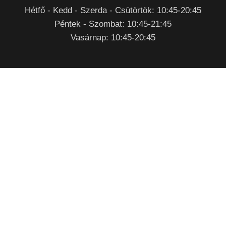
Hétfő - Kedd - Szerda - Csütörtök: 10:45-20:45
Péntek - Szombat: 10:45-21:45
Vasárnap: 10:45-20:45
RENDELÉSFELVÉTEL
Nyitvatartási időben
Telefonon
:
+36 92/770 029
Mobilon:
+36 70 /907 0780
Személyesen
: