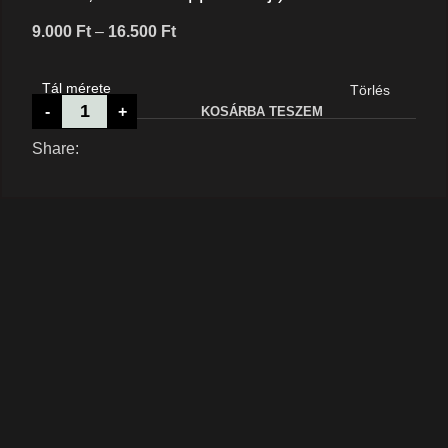
Price
9.000
Ft
–
16.500
Ft
range:
9.000 Ft
Tál mérete
Törlés
through
-
+
KOSÁRBA TESZEM
16.500 Ft
Share: