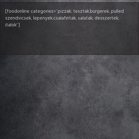
[foodonline categories=”pizzak, tesztak,burgerek, pulled
szendvicsek, lepenyek,csalafintak, salatak, desszertek,
italok”]