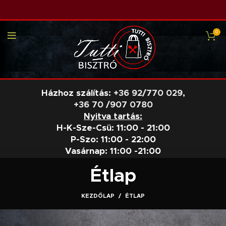
0
Házhoz szálítás:
+36 92/770 029
,
+36 70 /907 0780
Nyitva tartás:
H-K-Sze-Csü: 11:00 - 21:00
P-Szo: 11:00 - 22:00
Vasárnap: 11:00 -21:00
Étlap
KEZDŐLAP
ÉTLAP