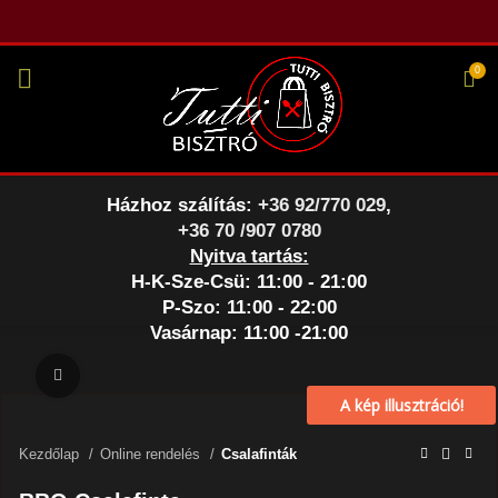
0
Házhoz szálítás:
+36 92/770 029
,
+36 70 /907 0780
Nyitva tartás:
H-K-Sze-Csü: 11:00 - 21:00
P-Szo: 11:00 - 22:00
Vasárnap: 11:00 -21:00
Nagyításhoz kattints a képre
A kép illusztráció!
Kezdőlap
Online rendelés
Csalafinták