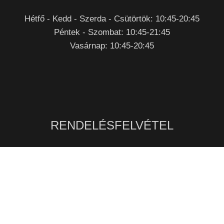
Hétfő - Kedd - Szerda - Csütörtök: 10:45-20:45
Péntek - Szombat: 10:45-21:45
Vasárnap: 10:45-20:45
RENDELÉSFELVÉTEL
Nyitvatartási időben
Telefonon
:
+36 92/770 029
Mobilon:
+36 70 /907 0780
Személyesen
: