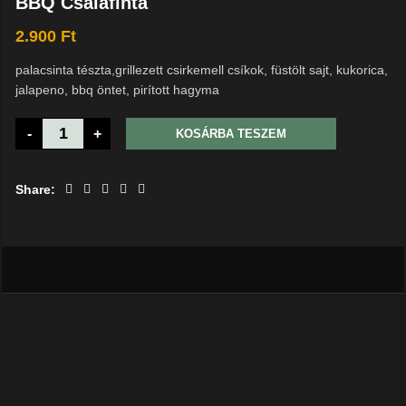
BBQ Csalafinta
2.900
Ft
palacsinta tészta,grillezett csirkemell csíkok, füstölt sajt, kukorica,
jalapeno, bbq öntet, pirított hagyma
-
+
KOSÁRBA TESZEM
Share: