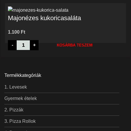
Majonézes kukoricasaláta
1.100
Ft
Majonézes
-
+
KOSÁRBA TESZEM
kukoricasaláta
mennyiség
Termékkategóriák
Levesek
Gyermek ételek
Pizzák
Pizza Rollok