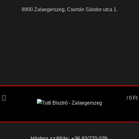
8900 Zalaegerszeg, Csertán Sándor utca 1.
/
0
Ft
Házhoz szálítás:
+36 92/770 029
,