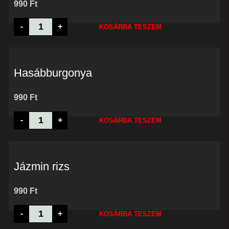
990
Ft
Fűszeres
-
+
KOSÁRBA TESZEM
steakburgonya
mennyiség
Hasábburgonya
990
Ft
Hasábburgonya
-
+
KOSÁRBA TESZEM
mennyiség
Jázmin rizs
990
Ft
Jázmin
-
+
KOSÁRBA TESZEM
rizs
mennyiség