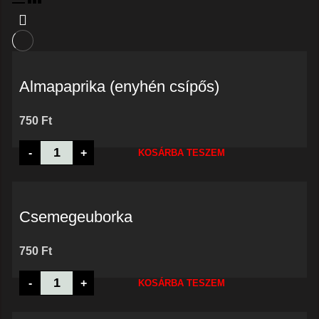
Almapaprika (enyhén csípős)
750
Ft
Almapaprika
-
+
KOSÁRBA TESZEM
(enyhén
csípős)
mennyiség
Csemegeuborka
750
Ft
Csemegeuborka
-
+
KOSÁRBA TESZEM
mennyiség