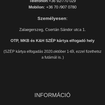
Telefonon
:
+36 92/770 029
Mobilon:
+36 70 /907 0780
Személyesen
:
Zalaegerszeg, Csertán Sándor utca 1.
OTP, MKB és K&H SZÉP kártya elfogadó hely
(SZÉP kártya elfogadás 2020.október 1-től, ezzel fizethetsz
a futárnál is. )
INFORMÁCIÓ