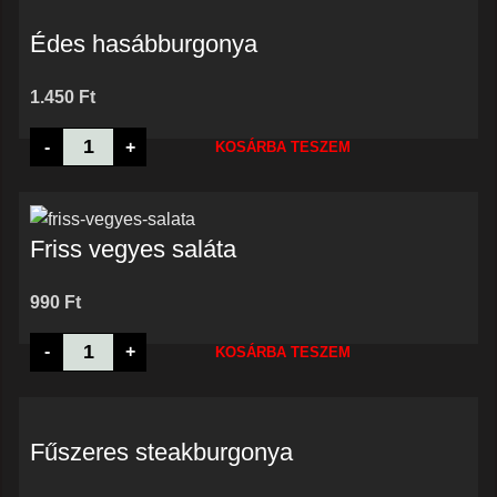
Édes hasábburgonya
1.450
Ft
Édes
-
+
KOSÁRBA TESZEM
hasábburgonya
mennyiség
Friss vegyes saláta
990
Ft
Friss
-
+
KOSÁRBA TESZEM
vegyes
saláta
mennyiség
Fűszeres steakburgonya