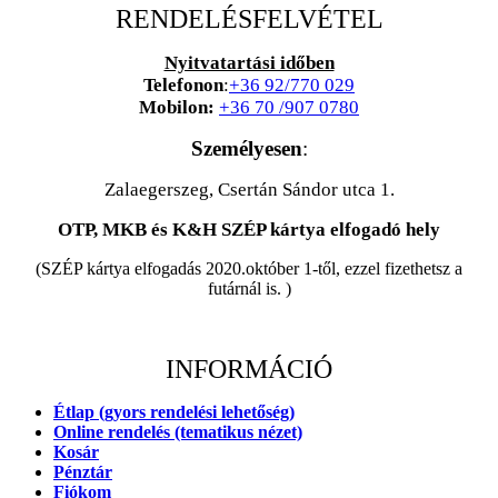
RENDELÉSFELVÉTEL
Nyitvatartási időben
Telefonon
:
+36 92/770 029
Mobilon:
+36 70 /907 0780
Személyesen
:
Zalaegerszeg, Csertán Sándor utca 1.
OTP, MKB és K&H SZÉP kártya elfogadó hely
(SZÉP kártya elfogadás 2020.október 1-től, ezzel fizethetsz a
futárnál is. )
INFORMÁCIÓ
Étlap (gyors rendelési lehetőség)
Online rendelés (tematikus nézet)
Kosár
Pénztár
Fiókom