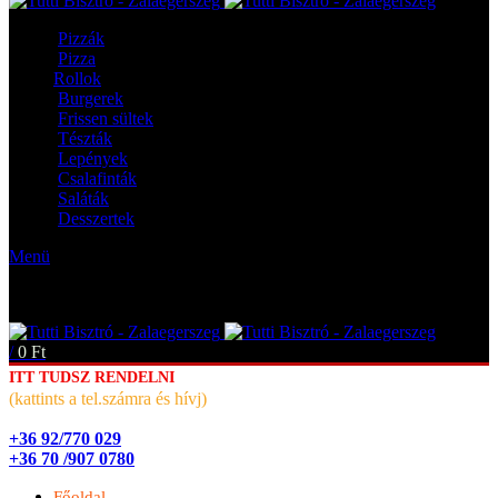
Pizzák
Pizza
Rollok
Burgerek
Frissen sültek
Tészták
Lepények
Csalafinták
Saláták
Desszertek
Menü
/
0
Ft
ITT TUDSZ RENDELNI
(kattints a tel.számra és hívj)
+36 92/770 029
+36 70 /907 0780
Főoldal