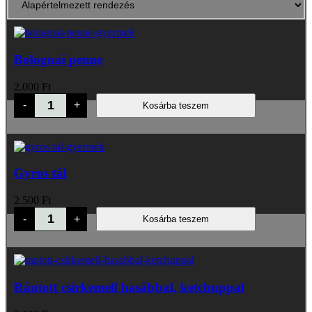
Bolognai penne
2.000
Ft
Bolognai
-
+
Kosárba teszem
penne
mennyiség
Gyros tál
2.500
Ft
Gyros
-
+
Kosárba teszem
tál
mennyiség
Rántott csirkemell hasábbal, ketchuppal