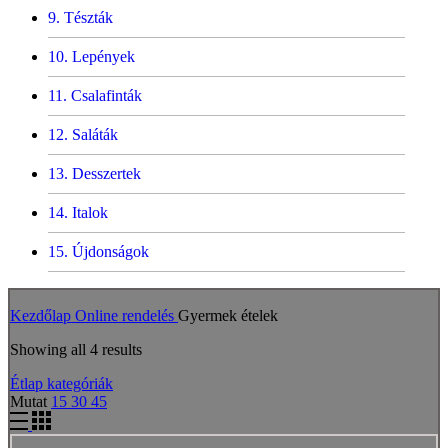
Tészták
Lepények
Csalafinták
Saláták
Desszertek
Italok
Újdonságok
Kezdőlap
Online rendelés
Gyermek ételek
Showing all 4 results
Étlap kategóriák
Mutat
15
30
45