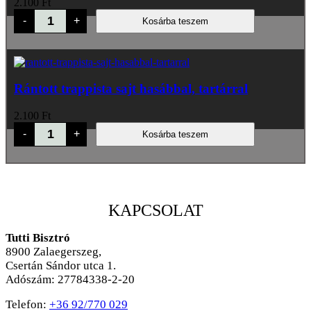
2.100
Ft
Rántott
-
+
Kosárba teszem
csirkemell
hasábbal,
ketchuppal
mennyiség
Rántott trappista sajt hasábbal, tartárral
2.100
Ft
Rántott
-
+
Kosárba teszem
trappista
sajt
hasábbal,
tartárral
mennyiség
KAPCSOLAT
Tutti Bisztró
8900
Zalaegerszeg,
Csertán Sándor utca 1.
Adószám: 27784338-2-20
Telefon:
+36 92/770 029