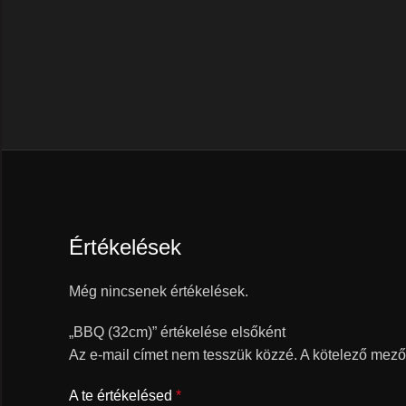
Értékelések
Még nincsenek értékelések.
„BBQ (32cm)” értékelése elsőként
Az e-mail címet nem tesszük közzé.
A kötelező mez
A te értékelésed
*