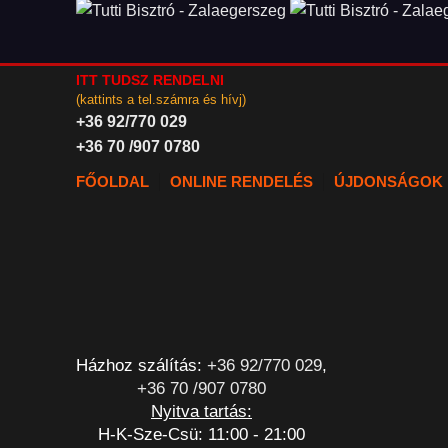
ITT TUDSZ RENDELNI
(kattints a tel.számra és hívj)
+36 92/770 029
+36 70 /907 0780
FŐOLDAL
ONLINE RENDELÉS
ÚJDONSÁGOK
Házhoz szálítás:
+36 92/770 029
,
+36 70 /907 0780
Nyitva tartás:
H-K-Sze-Csü: 11:00 - 21:00