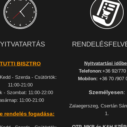
YITVATARTÁS
RENDELÉSFELV
Nyitvatartási időb
TUTTI BISZTRO
Telefonon
:
+36 92/770
 Kedd - Szerda - Csütörtök:
Mobilon:
+36 70 /907 
11:00-21:00
Személyesen
:
k - Szombat: 11:00-22:00
asárnap: 11:00-21:00
Zalaegerszeg, Csertán Sán
1.
e rendelés fogadása:
OTP, MKB és K&H SZÉP 