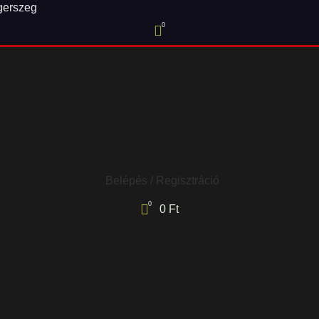
0
Belépés / Regisztráció
0
0
Ft