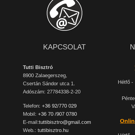
KAPCSOLAT
N
Tutti Bisztró
8900
Zalaegerszeg,
Hétfő -
Csertán Sándor utca 1.
Adószám: 27784338-2-20
Pénte
Telefon:
+36 92/770 029
V
Mobil:
+36 70 /907 0780
Onlin
E-mail:
tuttibisztro@gmail.com
Web.:
tuttibisztro.hu