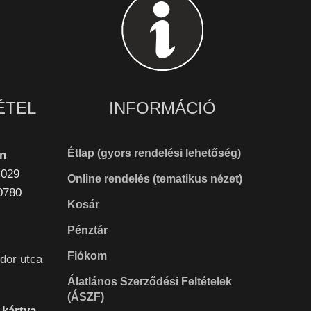
ÉTEL
INFORMÁCIÓ
Étlap (gyors rendelési lehetőség)
en
 029
Online rendelés (tematikus nézet)
0780
Kosár
Pénztár
Fiókom
dor utca
Álatlános Szerződési Feltételek
(ÁSZF)
kártya