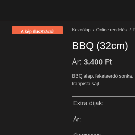
Kezdőlap
Online rendelés
A kép illusztráció!
BBQ (32cm)
Ár:
3.400
Ft
BBQ alap, feketeerdő sonka, b
trappista sajt
Extra díjak:
Ár: