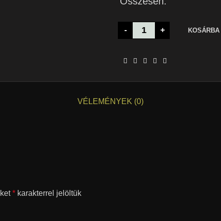
Összesen:
-
+
KOSÁRBA
VÉLEMÉNYEK (0)
őket
*
karakterrel jelöltük