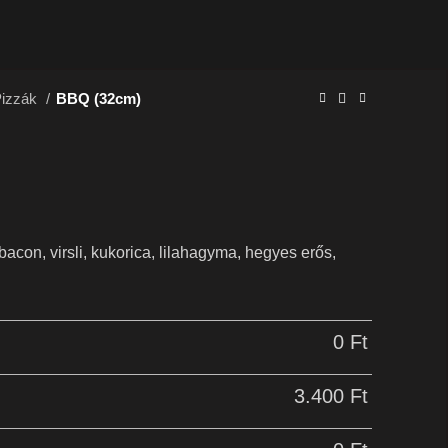
Pizzák
BBQ (32cm)
acon, virsli, kukorica, lilahagyma, hegyes erős,
0
Ft
3.400
Ft