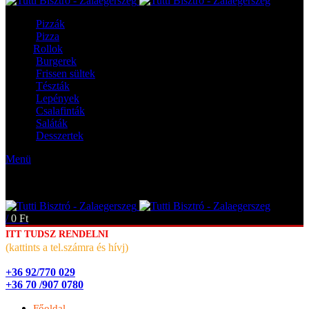
Pizzák
Pizza
Rollok
Burgerek
Frissen sültek
Tészták
Lepények
Csalafinták
Saláták
Desszertek
Menü
/
0
Ft
ITT TUDSZ RENDELNI
(kattints a tel.számra és hívj)
+36 92/770 029
+36 70 /907 0780
Főoldal