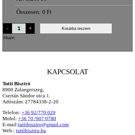
Összesen:
0
Ft
Böllér
-
+
Kosárba teszem
mennyiség
Share:
KAPCSOLAT
Tutti Bisztró
8900
Zalaegerszeg,
Csertán Sándor utca 1.
Adószám: 27784338-2-20
Telefon:
+36 92/770 029
Mobil:
+36 70 /907 0780
E-mail:
tuttibisztro@gmail.com
Web.:
tuttibisztro.hu