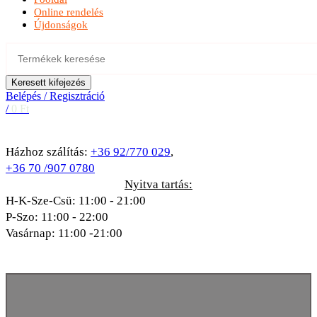
Online rendelés
Újdonságok
Keresett kifejezés
Belépés / Regisztráció
/
0
Ft
Házhoz szálítás:
+36 92/770 029
,
+36 70 /907 0780
Nyitva tartás:
H-K-Sze-Csü: 11:00 - 21:00
P-Szo: 11:00 - 22:00
Vasárnap: 11:00 -21:00
A kép illusztráció!