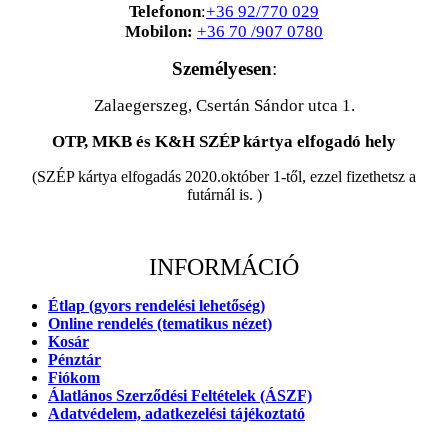
Telefonon
:
+36 92/770 029
Mobilon:
+36 70 /907 0780
Személyesen
:
Zalaegerszeg, Csertán Sándor utca 1.
OTP, MKB és K&H SZÉP kártya elfogadó hely
(SZÉP kártya elfogadás 2020.október 1-től, ezzel fizethetsz a
futárnál is. )
INFORMÁCIÓ
Étlap (gyors rendelési lehetőség)
Online rendelés (tematikus nézet)
Kosár
Pénztár
Fiókom
Álatlános Szerződési Feltételek (ÁSZF)
Adatvédelem, adatkezelési tájékoztató