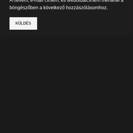
A nevem, e-mail címem, és weboldalcímem mentése a
böngészőben a következő hozzászólásomhoz.