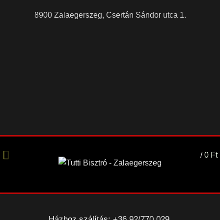
8900 Zalaegerszeg, Csertán Sándor utca 1.
/
0
Ft
Házhoz szálítás:
+36 92/770 029
,