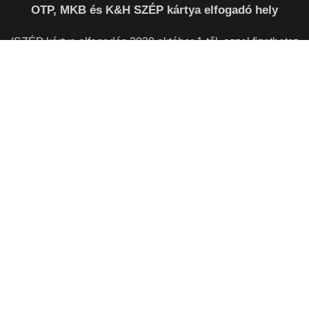
OTP, MKB és K&H SZÉP kártya elfogadó hely
(SZÉP kártya elfogadás 2020.október 1-től, ezzel fizethetsz
a futárnál is. )
INFORMÁCIÓ
Étlap (gyors rendelési lehetőség)
Online rendelés (tematikus nézet)
Kosár
Pénztár