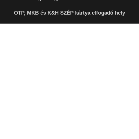
OTP, MKB és K&H SZÉP kártya elfogadó hely
(SZÉP kártya elfogadás 2020.október 1-től, ezzel fizethetsz
a futárnál is. )
INFORMÁCIÓ
Étlap (gyors rendelési lehetőség)
Online rendelés (tematikus nézet)
Kosár