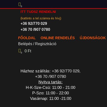
0
ITT TUDSZ RENDELNI
(kattints a tel.számra és hívj)
+36 92/770 029
+36 70 /907 0780
FŐOLDAL
ONLINE RENDELÉS
ÚJDONSÁGOK
Belépés / Regisztráció
0
Ft
0
Házhoz szálítás:
+36 92/770 029
,
+36 70 /907 0780
Nyitva tartás:
H-K-Sze-Csü: 11:00 - 21:00
P-Szo: 11:00 - 22:00
Vasárnap: 11:00 -21:00