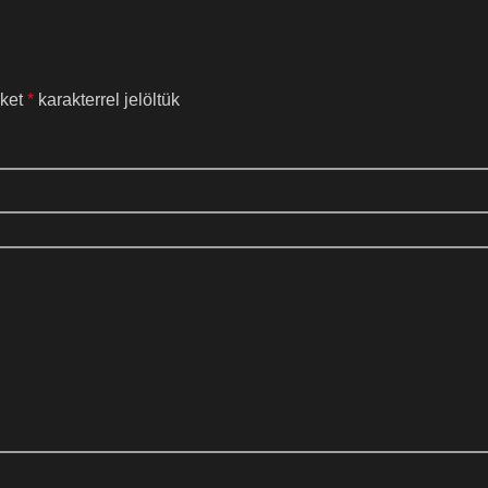
őket
*
karakterrel jelöltük