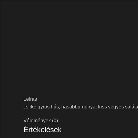
Nagyításhoz kattints a képre
Leírás
csirke gyros hús, hasábburgonya, friss vegyes saláta, 
Vélemények (0)
Értékelések