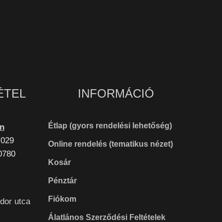
ÉTEL
INFORMÁCIÓ
Étlap (gyors rendelési lehetőség)
en
 029
Online rendelés (tematikus nézet)
0780
Kosár
Pénztár
Fiókom
dor utca
Álatlános Szerződési Feltételek