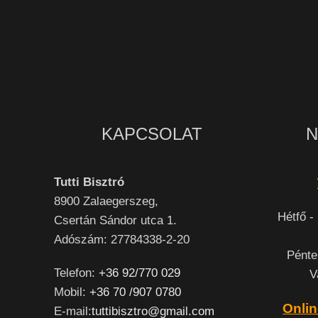
KAPCSOLAT
N
Tutti Bisztró
8900
Zalaegerszeg,
Hétfő -
Csertán Sándor utca 1.
Adószám: 27784338-2-20
Pénte
Telefon:
+36 92/770 029
V
Mobil:
+36 70 /907 0780
Onlin
E-mail:
tuttibisztro@gmail.com