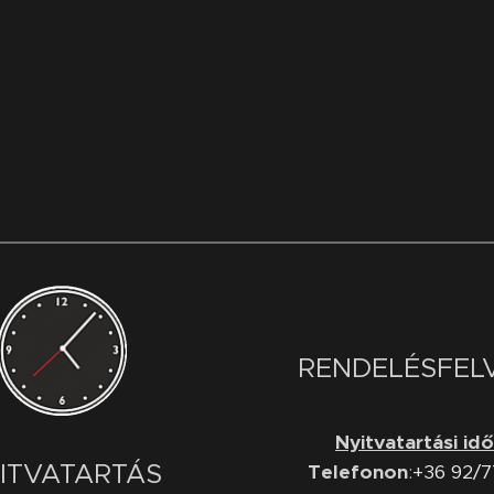
RENDELÉSFEL
Nyitvatartási id
ITVATARTÁS
Telefonon
:
+36 92/