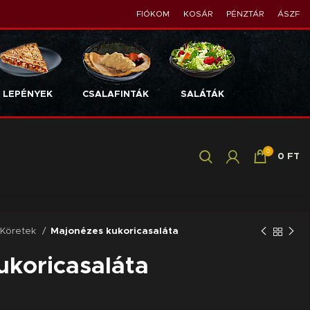
FIÓKOM
KOSÁR
PÉNZTÁR
ÁSZF
LEPÉNYEK
CSALAFINTÁK
SALÁTÁK
0
0
FT
Köretek
Majonézes kukoricasaláta
ukoricasaláta