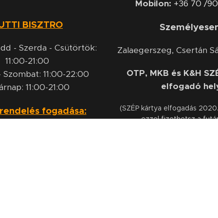
Mobilon:
+36 70 /9
UTTI BISZTRO
Személyese
dd - Szerda - Csütörtök:
Zalaegerszeg, Csertán Sá
11:00-21:00
OTP, MKB és K&H SZÉ
 Szombat: 11:00-22:00
elfogadó hel
árnap: 11:00-21:00
(SZÉP kártya elfogadás 2020.o
 rendelés fogadása:
ezzel fizethetsz a futárn
dd - Szerda - Csütörtök:
10:45-20:45
- Szombat: 10:45-21:45
árnap: 10:45-20:45