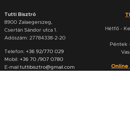
Tutti Bisztró
T
8900
Zalaegerszeg,
Hétfő - Ke
Csertán Sándor utca 1.
Adószám: 27784338-2-20
Péntek -
Telefon:
+36 92/770 029
Vas
Mobil:
+36 70 /907 0780
Online
E-mail:
tuttibisztro@gmail.com
Web.:
tuttibisztro.hu
Hétfő - Ke
Péntek 
Vas