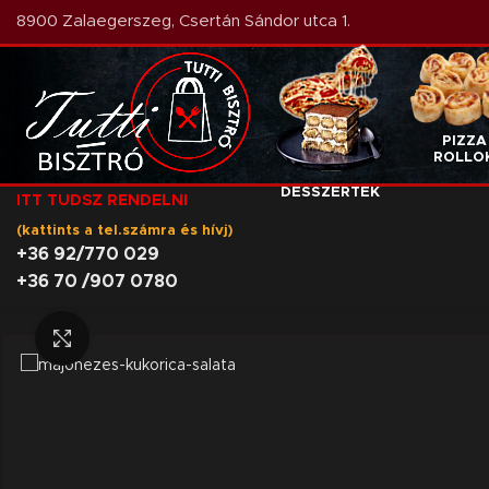
8900 Zalaegerszeg, Csertán Sándor utca 1.
PIZZA
PIZZÁK
ROLLO
DESSZERTEK
ITT TUDSZ RENDELNI
(kattints a tel.számra és hívj)
+36 92/770 029
+36 70 /907 0780
Nagyításhoz kattints a képre