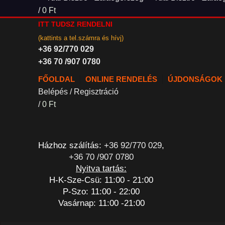
/
0
Ft
ITT TUDSZ RENDELNI
(kattints a tel.számra és hívj)
+36 92/770 029
+36 70 /907 0780
FŐOLDAL
ONLINE RENDELÉS
ÚJDONSÁGOK
Belépés / Regisztráció
/
0
Ft
Házhoz szálítás:
+36 92/770 029
,
+36 70 /907 0780
Nyitva tartás:
H-K-Sze-Csü: 11:00 - 21:00
P-Szo: 11:00 - 22:00
Vasárnap: 11:00 -21:00