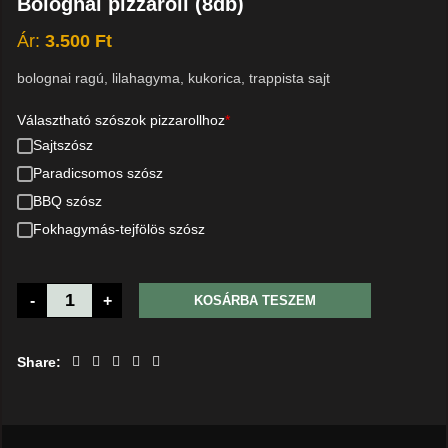
Bolognai pizzaroll (8db)
Ár:
3.500
Ft
bolognai ragú, lilahagyma, kukorica, trappista sajt
Választható szószok pizzarollhoz
*
Sajtszósz
Paradicsomos szósz
BBQ szósz
Fokhagymás-tejfölös szósz
-
+
KOSÁRBA TESZEM
Share: