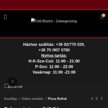
0
Házhoz szálítás:
+36 92/770 029
,
+36 70 /907 0780
Nyitva tartás:
H-K-Sze-Csü: 11:00 - 21:00
P-Szo: 11:00 - 22:00
Vasárnap: 11:00 -21:00
Nagyításhoz kattints a képre
Kezdőlap
Online rendelés
Pizza Rollok