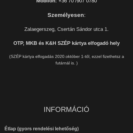
Mobilon:
+36 70 /907 0780
Személyesen
:
Zalaegerszeg, Csertán Sándor utca 1.
OTP, MKB és K&H SZÉP kártya elfogadó hely
(SZÉP kártya elfogadás 2020.október 1-től, ezzel fizethetsz a
futárnál is. )
INFORMÁCIÓ
Étlap (gyors rendelési lehetőség)