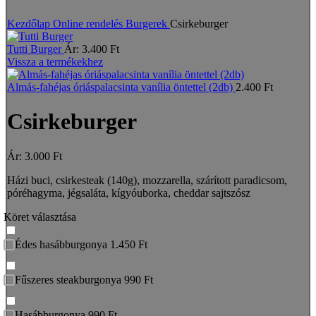
Nagyításhoz kattints a képre
Kezdőlap
Online rendelés
Burgerek
Csirkeburger
Tutti Burger
Ár:
3.400
Ft
Vissza a termékekhez
Almás-fahéjas óriáspalacsinta vanília öntettel (2db)
2.400
Ft
Csirkeburger
Ár:
3.000
Ft
Házi buci, csirkesteak (140g), mozzarella, szárított paradicsom,
póréhagyma, jégsaláta, kígyóuborka, cheddar sajtszósz
Köret választása
Édes hasábburgonya 1.450 Ft
Fűszeres steakburgonya 990 Ft
Hasábburgonya 990 Ft