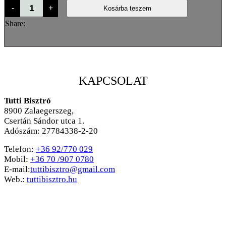
Csirkeburger
-
+
Kosárba teszem
mennyiség
Share:
KAPCSOLAT
Tutti Bisztró
8900
Zalaegerszeg,
Csertán Sándor utca 1.
Adószám: 27784338-2-20
Telefon:
+36 92/770 029
Mobil:
+36 70 /907 0780
E-mail:
tuttibisztro@gmail.com
Web.:
tuttibisztro.hu