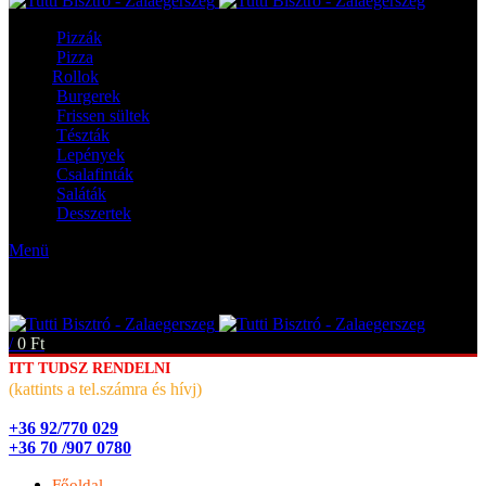
Pizzák
Pizza
Rollok
Burgerek
Frissen sültek
Tészták
Lepények
Csalafinták
Saláták
Desszertek
Menü
/
0
Ft
ITT TUDSZ RENDELNI
(kattints a tel.számra és hívj)
+36 92/770 029
+36 70 /907 0780
Főoldal