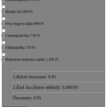
Jázmin rizs 990 Ft
Friss vegyes saláta 990 Ft
Csemegeuborka 750 Ft
Almapaprika 750 Ft
Majonézes kukorica saláta 1.100 Ft
1.Köret összesen:
0
Ft
2.Étel ára (köret nélkül):
3.000
Ft
Összesen:
0
Ft