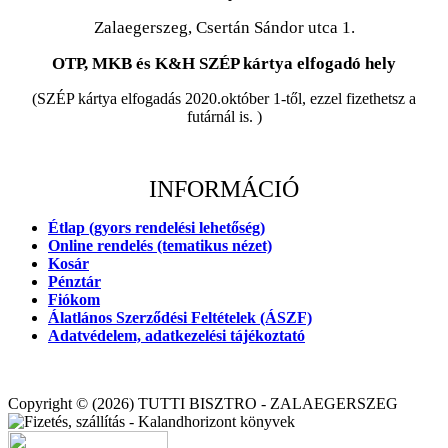
Zalaegerszeg, Csertán Sándor utca 1.
OTP, MKB és K&H SZÉP kártya elfogadó hely
(SZÉP kártya elfogadás 2020.október 1-től, ezzel fizethetsz a
futárnál is. )
INFORMÁCIÓ
Étlap (gyors rendelési lehetőség)
Online rendelés (tematikus nézet)
Kosár
Pénztár
Fiókom
Álatlános Szerződési Feltételek (ÁSZF)
Adatvédelem, adatkezelési tájékoztató
Copyright © (2026) TUTTI BISZTRO - ZALAEGERSZEG