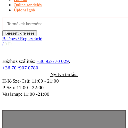
Online rendelés
Újdonságok
Keresett kifejezés
Belépés / Regisztráció
/
0
Ft
Házhoz szálítás:
+36 92/770 029
,
+36 70 /907 0780
Nyitva tartás:
H-K-Sze-Csü: 11:00 - 21:00
P-Szo: 11:00 - 22:00
Vasárnap: 11:00 -21:00
A kép illusztráció!