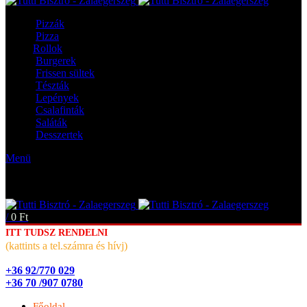
Pizzák
Pizza
Rollok
Burgerek
Frissen sültek
Tészták
Lepények
Csalafinták
Saláták
Desszertek
Menü
/
0
Ft
ITT TUDSZ RENDELNI
(kattints a tel.számra és hívj)
+36 92/770 029
+36 70 /907 0780
Főoldal