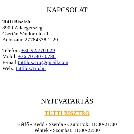
KAPCSOLAT
Tutti Bisztró
8900
Zalaegerszeg,
Csertán Sándor utca 1.
Adószám: 27784338-2-20
Telefon:
+36 92/770 029
Mobil:
+36 70 /907 0780
E-mail:
tuttibisztro@gmail.com
Web.:
tuttibisztro.hu
NYITVATARTÁS
TUTTI BISZTRO
Hétfő - Kedd - Szerda - Csütörtök: 11:00-21:00
Péntek - Szombat: 11:00-22:00