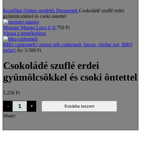
Nagyításhoz kattints a képre
Kezdőlap
Online rendelés
Desszertek
Csokoládé szuflé erdei
gyümölcsökkel és csoki öntettel
Monster Mango Loco 0,5l
750
Ft
Vissza a termékekhez
BBQ csirkemell ( roston sült csirkemell, bacon, chedar sajt, BBQ
szósz)
Ár:
3.500
Ft
Csokoládé szuflé erdei
gyümölcsökkel és csoki öntettel
1.250
Ft
Csokoládé
-
+
Kosárba teszem
szuflé
erdei
Share:
gyümölcsökkel
és
csoki
öntettel
mennyiség