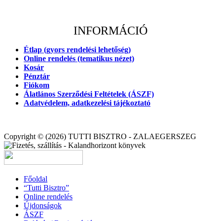
INFORMÁCIÓ
Étlap (gyors rendelési lehetőség)
Online rendelés (tematikus nézet)
Kosár
Pénztár
Fiókom
Álatlános Szerződési Feltételek (ÁSZF)
Adatvédelem, adatkezelési tájékoztató
Copyright © (2026) TUTTI BISZTRO - ZALAEGERSZEG
Főoldal
“Tutti Bisztro”
Online rendelés
Újdonságok
ÁSZF