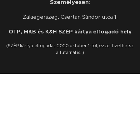
Személyesen
:
Zalaegerszeg, Csertán Sándor utca 1.
OTP, MKB és K&H SZÉP kártya elfogadó hely
(SZÉP kártya elfogadás 2020.október 1-től, ezzel fizethetsz
a futárnál is. )
INFORMÁCIÓ