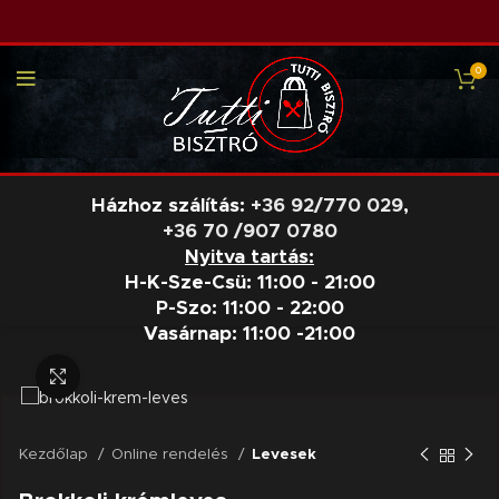
0
Házhoz szálítás:
+36 92/770 029
,
+36 70 /907 0780
Nyitva tartás:
H-K-Sze-Csü: 11:00 - 21:00
P-Szo: 11:00 - 22:00
Vasárnap: 11:00 -21:00
Nagyításhoz kattints a képre
Kezdőlap
Online rendelés
Levesek