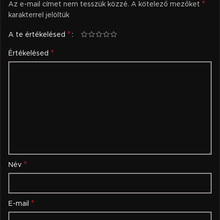
*
Az e-mail címet nem tesszük közzé.
A kötelező mezőket
karakterrel jelöltük
*
A te értékelésed
*
Értékelésed
*
Név
*
E-mail