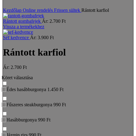
Nagyításhoz kattints a képre
Kezdőlap
Online rendelés
Frissen sültek
Rántott karfiol
Rántott gombafejek
Ár:
2.700
Ft
Vissza a termékekhez
Séf kedvence
Ár:
3.900
Ft
Rántott karfiol
Ár:
2.700
Ft
Köret választása
Édes hasábburgonya 1.450 Ft
Fűszeres steakburgonya 990 Ft
Hasábburgonya 990 Ft
Jázmin rizs 990 Ft