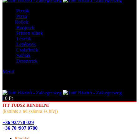
Pizzák
Pizza
Rollok
Burgerek
Frissen sültek
Tészták
Lepények
Csalafinták
Saláták
Desszertek
Menü
/
0
Ft
ITT TUDSZ RENDELNI
(kattints a tel.számra és hívj)
+36 92/770 029
+36 70 /907 0780
Főoldal