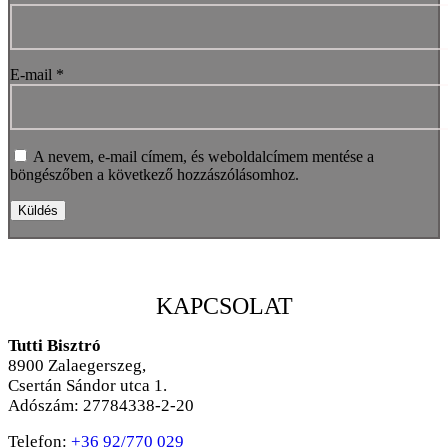
E-mail
*
A nevem, e-mail címem, és weboldalcímem mentése a
böngészőben a következő hozzászólásomhoz.
KAPCSOLAT
Tutti Bisztró
8900
Zalaegerszeg,
Csertán Sándor utca 1.
Adószám: 27784338-2-20
Telefon:
+36 92/770 029