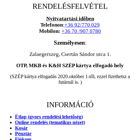
RENDELÉSFELVÉTEL
Nyitvatartási időben
Telefonon
:
+36 92/770 029
Mobilon:
+36 70 /907 0780
Személyesen
:
Zalaegerszeg, Csertán Sándor utca 1.
OTP, MKB és K&H SZÉP kártya elfogadó hely
(SZÉP kártya elfogadás 2020.október 1-től, ezzel fizethetsz a
futárnál is. )
INFORMÁCIÓ
Étlap (gyors rendelési lehetőség)
Online rendelés (tematikus nézet)
Kosár
Pénztár
Fiókom