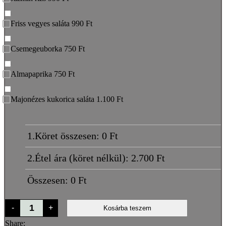
Friss vegyes saláta 990 Ft
Csemegeuborka 750 Ft
Almapaprika 750 Ft
Majonézes kukorica saláta 1.100 Ft
1.Köret összesen:
0
Ft
2.Étel ára (köret nélkül):
2.700
Ft
Összesen:
0
Ft
Rántott
-
+
Kosárba teszem
karfiol
mennyiség
Share: