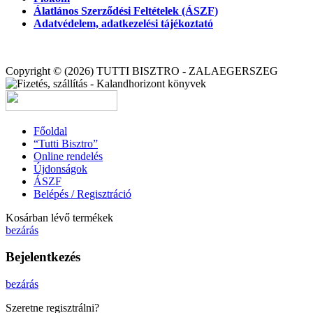
Álatlános Szerződési Feltételek (ÁSZF)
Adatvédelem, adatkezelési tájékoztató
Copyright © (2026) TUTTI BISZTRO - ZALAEGERSZEG
Főoldal
“Tutti Bisztro”
Online rendelés
Újdonságok
ÁSZF
Belépés / Regisztráció
Kosárban lévő termékek
bezárás
Bejelentkezés
bezárás
Szeretne regisztrálni?