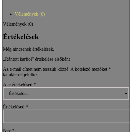
Vélemények (0)
Vélemények (0)
Értékelések
Még nincsenek értékelések.
„Rántott karfiol” értékelése elsőként
Az e-mail címet nem tesszük közzé.
A kötelező mezőket
*
karakterrel jelöltük
A te értékelésed
*
Értékelésed
*
Név
*