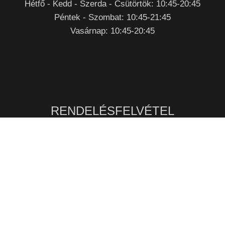
Hétfő - Kedd - Szerda - Csütörtök: 10:45-20:45
Péntek - Szombat: 10:45-21:45
Vasárnap: 10:45-20:45
RENDELÉSFELVÉTEL
Nyitvatartási időben
Telefonon
:
+36 92/770 029
Mobilon:
+36 70 /907 0780
Személyesen
:
Zalaegerszeg, Csertán Sándor utca 1.