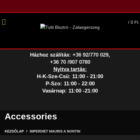
/
0
Ft
Házhoz szálítás:
+36 92/770 029
,
+36 70 /907 0780
Nyitva tartás:
H-K-Sze-Csü: 11:00 - 21:00
P-Szo: 11:00 - 22:00
Vasárnap: 11:00 -21:00
Accessories
KEZDŐLAP
IMPERDIET MAURIS A NONTIN