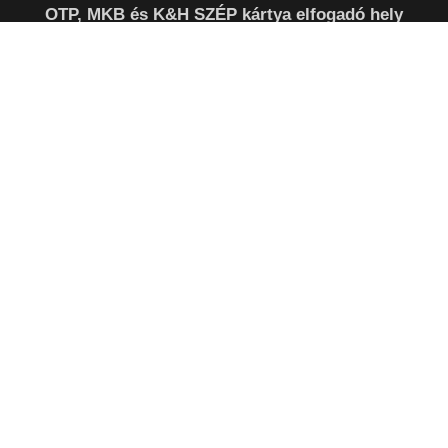
OTP, MKB és K&H SZÉP kártya elfogadó hely
(SZÉP kártya elfogadás 2020.október 1-től, ezzel fizethetsz
a futárnál is. )
INFORMÁCIÓ
Étlap (gyors rendelési lehetőség)
Online rendelés (tematikus nézet)
Kosár
Pénztár