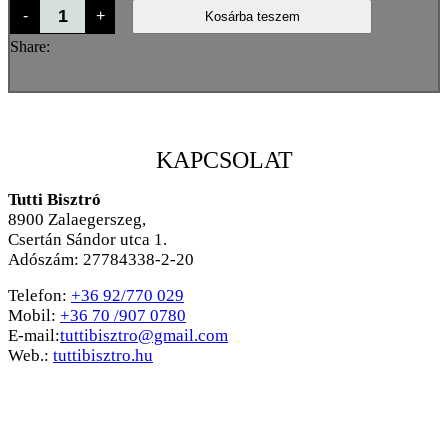
Görög
-
+
Kosárba teszem
Wrap
mennyiség
Share:
KAPCSOLAT
Tutti Bisztró
8900
Zalaegerszeg,
Csertán Sándor utca 1.
Adószám: 27784338-2-20
Telefon:
+36 92/770 029
Mobil:
+36 70 /907 0780
E-mail:
tuttibisztro@gmail.com
Web.:
tuttibisztro.hu