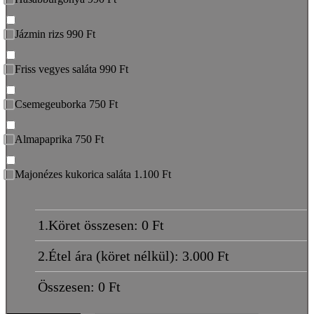
Jázmin rizs 990 Ft
Friss vegyes saláta 990 Ft
Csemegeuborka 750 Ft
Almapaprika 750 Ft
Majonézes kukorica saláta 1.100 Ft
1.Köret összesen:
0
Ft
2.Étel ára (köret nélkül):
3.000
Ft
Összesen:
0
Ft