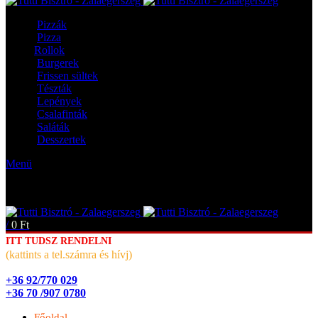
Pizzák
Pizza
Rollok
Burgerek
Frissen sültek
Tészták
Lepények
Csalafinták
Saláták
Desszertek
Menü
/
0
Ft
ITT TUDSZ RENDELNI
(kattints a tel.számra és hívj)
+36 92/770 029
+36 70 /907 0780
Főoldal