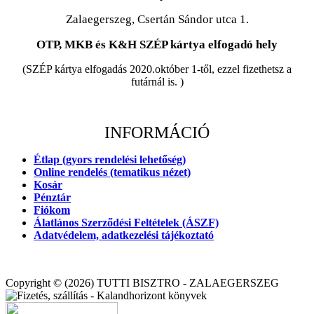
Zalaegerszeg, Csertán Sándor utca 1.
OTP, MKB és K&H SZÉP kártya elfogadó hely
(SZÉP kártya elfogadás 2020.október 1-től, ezzel fizethetsz a
futárnál is. )
INFORMÁCIÓ
Étlap (gyors rendelési lehetőség)
Online rendelés (tematikus nézet)
Kosár
Pénztár
Fiókom
Álatlános Szerződési Feltételek (ÁSZF)
Adatvédelem, adatkezelési tájékoztató
Copyright © (2026) TUTTI BISZTRO - ZALAEGERSZEG