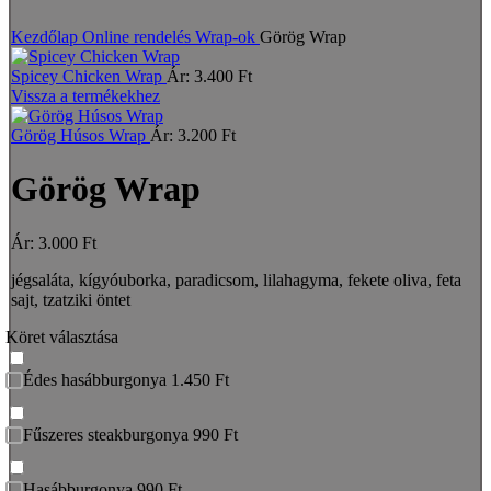
Nagyításhoz kattints a képre
Kezdőlap
Online rendelés
Wrap-ok
Görög Wrap
Spicey Chicken Wrap
Ár:
3.400
Ft
Vissza a termékekhez
Görög Húsos Wrap
Ár:
3.200
Ft
Görög Wrap
Ár:
3.000
Ft
jégsaláta, kígyóuborka, paradicsom, lilahagyma, fekete oliva, feta
sajt, tzatziki öntet
Köret választása
Édes hasábburgonya 1.450 Ft
Fűszeres steakburgonya 990 Ft
Hasábburgonya 990 Ft