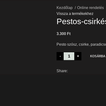
Kezdőlap
Online rendelés
A kép illusztráció!
Vissza a termékekhez
Pestos-csirk
3.300
Ft
Pesto szósz, csirke, paradics
-
+
KOSÁRBA
Share: