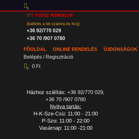
0
ITT TUDSZ RENDELNI
(kattints a tel.számra és hívj)
+36 92/770 029
+36 70 /907 0780
FŐOLDAL
ONLINE RENDELÉS
ÚJDONSÁGOK
Belépés / Regisztráció
0
Ft
0
Házhoz szálítás:
+36 92/770 029
,
+36 70 /907 0780
Nyitva tartás:
H-K-Sze-Csü: 11:00 - 21:00
P-Szo: 11:00 - 22:00
Vasárnap: 11:00 -21:00