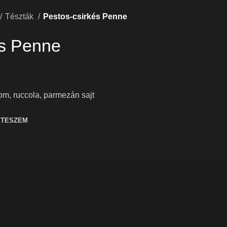
Tészták
Pestos-csirkés Penne
és Penne
om, ruccola, parmezán sajt
 TESZEM