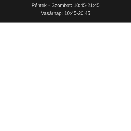
Péntek - Szombat: 10:45-21:45
Vasárnap: 10:45-20:45
RENDELÉSFELVÉTEL
Nyitvatartási időben
Telefonon
:
+36 92/770 029
Mobilon:
+36 70 /907 0780
Személyesen
:
Zalaegerszeg, Csertán Sándor utca 1.