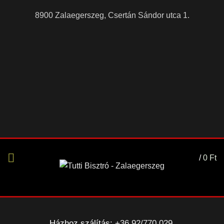
8900 Zalaegerszeg, Csertán Sándor utca 1.
/
0
Ft
Házhoz szálítás:
+36 92/770 029
,