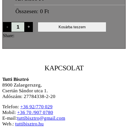
Összesen:
0
Ft
Tonhalas
-
+
Kosárba teszem
mennyiség
Share:
KAPCSOLAT
Tutti Bisztró
8900
Zalaegerszeg,
Csertán Sándor utca 1.
Adószám: 27784338-2-20
Telefon:
+36 92/770 029
Mobil:
+36 70 /907 0780
E-mail:
tuttibisztro@gmail.com
Web.:
tuttibisztro.hu