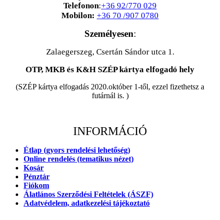
Telefonon
:
+36 92/770 029
Mobilon:
+36 70 /907 0780
Személyesen
:
Zalaegerszeg, Csertán Sándor utca 1.
OTP, MKB és K&H SZÉP kártya elfogadó hely
(SZÉP kártya elfogadás 2020.október 1-től, ezzel fizethetsz a
futárnál is. )
INFORMÁCIÓ
Étlap (gyors rendelési lehetőség)
Online rendelés (tematikus nézet)
Kosár
Pénztár
Fiókom
Álatlános Szerződési Feltételek (ÁSZF)
Adatvédelem, adatkezelési tájékoztató