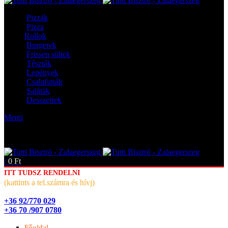
Pizzák
Pizza
Rollok
Burgerek
Frissen sültek
Tészták
Lepények
Csalafinták
Saláták
Desszertek
Menü
/
0
Ft
ITT TUDSZ RENDELNI
(kattints a tel.számra és hívj)
+36 92/770 029
+36 70 /907 0780
Főoldal