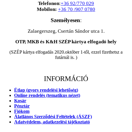
Telefonon
:
+36 92/770 029
Mobilon:
+36 70 /907 0780
Személyesen
:
Zalaegerszeg, Csertán Sándor utca 1.
OTP, MKB és K&H SZÉP kártya elfogadó hely
(SZÉP kártya elfogadás 2020.október 1-től, ezzel fizethetsz a
futárnál is. )
INFORMÁCIÓ
Étlap (gyors rendelési lehetőség)
Online rendelés (tematikus nézet)
Kosár
Pénztár
Fiókom
Álatlános Szerződési Feltételek (ÁSZF)
Adatvédelem, adatkezelési tájékoztató