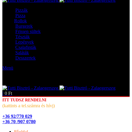
Pizzák
Pizza
Rollok
Burgerek
Frissen sültek
Tészták
Lepények
Csalafinták
Saláták
Desszertek
Menü
/
0
Ft
ITT TUDSZ RENDELNI
(kattints a tel.számra és hívj)
+36 92/770 029
+36 70 /907 0780
Főoldal