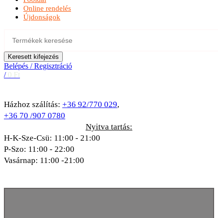
Online rendelés
Újdonságok
Keresett kifejezés
Belépés / Regisztráció
/
0
Ft
Házhoz szálítás:
+36 92/770 029
,
+36 70 /907 0780
Nyitva tartás:
H-K-Sze-Csü: 11:00 - 21:00
P-Szo: 11:00 - 22:00
Vasárnap: 11:00 -21:00
A kép illusztráció!