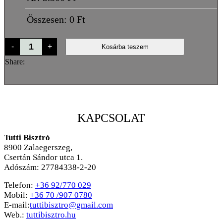
Összesen:
0
Ft
Sonkás
-
+
Kosárba teszem
mennyiség
Share:
KAPCSOLAT
Tutti Bisztró
8900
Zalaegerszeg,
Csertán Sándor utca 1.
Adószám: 27784338-2-20
Telefon:
+36 92/770 029
Mobil:
+36 70 /907 0780
E-mail:
tuttibisztro@gmail.com
Web.:
tuttibisztro.hu