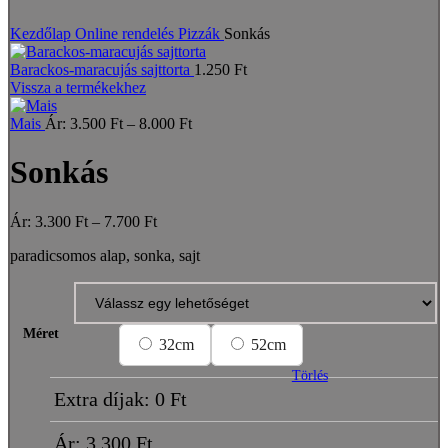
Nagyításhoz kattints a képre
Kezdőlap
Online rendelés
Pizzák
Sonkás
Barackos-maracujás sajttorta
1.250
Ft
Vissza a termékekhez
Price
Mais
Ár:
3.500
Ft
–
8.000
Ft
range:
3.500 Ft
Sonkás
through
8.000 Ft
Price
Ár:
3.300
Ft
–
7.700
Ft
range:
paradicsomos alap, sonka, sajt
3.300 Ft
through
7.700 Ft
Méret
32cm
52cm
Törlés
Extra díjak:
0
Ft
Ár:
3.300
Ft