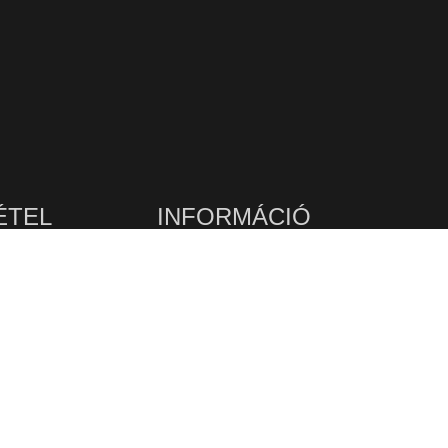
ÉTEL
INFORMÁCIÓ
Étlap (gyors rendelési lehetőség)
en
 029
Online rendelés (tematikus nézet)
0780
Kosár
Pénztár
Fiókom
dor utca