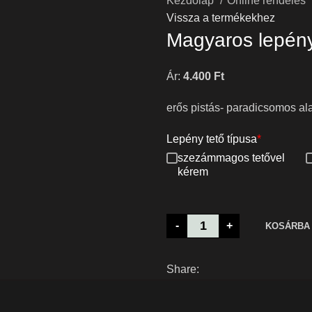
Kezdőlap
Online rendelés
Vissza a termékekhez
Magyaros lepén
Ár:
4.400
Ft
erős pistás- paradicsomos ala
Lepény tető típusa
*
szezámmagos tetővel
kérem
Magyaros
-
+
KOSÁRBA
lepény
mennyiség
Share: