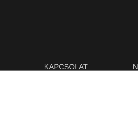
KAPCSOLAT
N
Tutti Bisztró
8900
Zalaegerszeg,
Hétfő -
Csertán Sándor utca 1.
Adószám: 27784338-2-20
Pénte
Telefon:
+36 92/770 029
V
Mobil:
+36 70 /907 0780