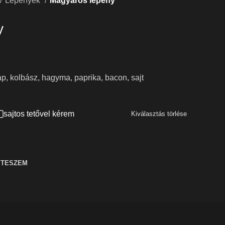
Lepények
Magyaros lepény
y
p, kolbász, hagyma, paprika, bacon, sajt
sajtos tetővel kérem
Kiválasztás törlése
 TESZEM