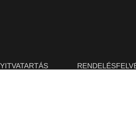
YITVATARTÁS
RENDELÉSFELV
Nyitvatartási időb
TUTTI BISZTRO
Telefonon
:
+36 92/770
 Kedd - Szerda - Csütörtök:
Mobilon:
+36 70 /907 
11:00-21:00
Személyesen
:
k - Szombat: 11:00-22:00
asárnap: 11:00-21:00
Zalaegerszeg, Csertán Sán