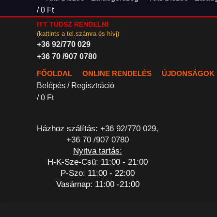
/
0
Ft
ITT TUDSZ RENDELNI
(kattints a tel.számra és hívj)
+36 92/770 029
+36 70 /907 0780
FŐOLDAL
ONLINE RENDELÉS
ÚJDONSÁGOK
Belépés / Regisztráció
/
0
Ft
Házhoz szálítás:
+36 92/770 029
,
+36 70 /907 0780
Nyitva tartás:
H-K-Sze-Csü: 11:00 - 21:00
P-Szo: 11:00 - 22:00
Vasárnap: 11:00 -21:00