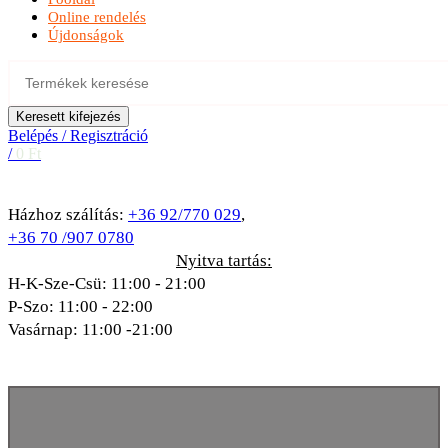
Online rendelés
Újdonságok
Keresett kifejezés
Belépés / Regisztráció
/
0
Ft
Házhoz szálítás:
+36 92/770 029
,
+36 70 /907 0780
Nyitva tartás:
H-K-Sze-Csü: 11:00 - 21:00
P-Szo: 11:00 - 22:00
Vasárnap: 11:00 -21:00
Betétdíjas termék
(50Ft)