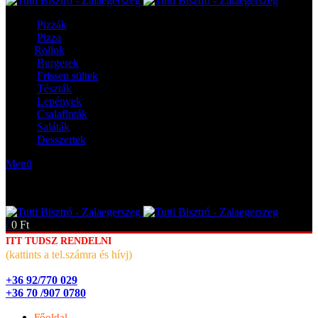
Pizzák
Pizza
Rollok
Burgerek
Frissen sültek
Tészták
Lepények
Csalafinták
Saláták
Desszertek
Menü
/
0
Ft
ITT TUDSZ RENDELNI
(kattints a tel.számra és hívj)
+36 92/770 029
+36 70 /907 0780
Főoldal