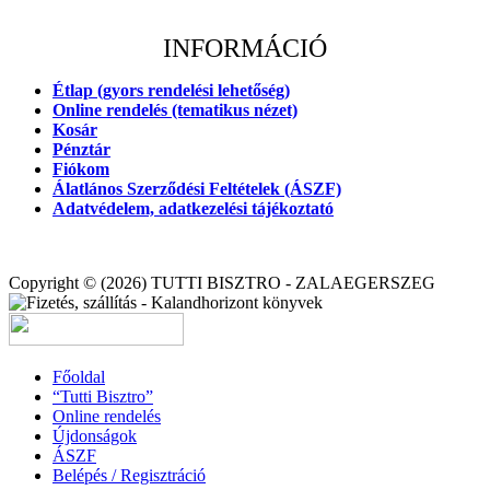
INFORMÁCIÓ
Étlap (gyors rendelési lehetőség)
Online rendelés (tematikus nézet)
Kosár
Pénztár
Fiókom
Álatlános Szerződési Feltételek (ÁSZF)
Adatvédelem, adatkezelési tájékoztató
Copyright © (2026) TUTTI BISZTRO - ZALAEGERSZEG
Főoldal
“Tutti Bisztro”
Online rendelés
Újdonságok
ÁSZF
Belépés / Regisztráció