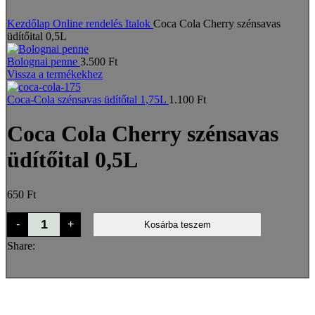
Nagyításhoz kattints a képre
Kezdőlap
Online rendelés
Italok
Coca Cola Cherry szénsavas
üdítőital 0,5L
Bolognai penne
3.500
Ft
Vissza a termékekhez
Coca-Cola szénsavas üdítőtal 1,75L
1.100
Ft
Coca Cola Cherry szénsavas
üdítőital 0,5L
650
Ft
Coca
-
+
Kosárba teszem
Cola
Cherry
Share:
szénsavas
üdítőital
0,5L
mennyiség