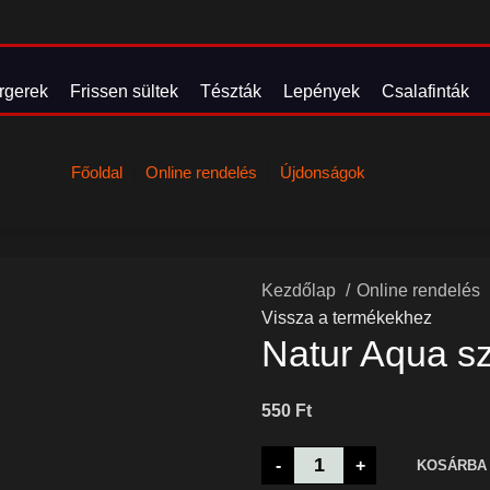
rgerek
Frissen sültek
Tészták
Lepények
Csalafinták
Főoldal
Online rendelés
Újdonságok
Betétdíjas termék
Kezdőlap
Online rendelés
(50Ft)
Vissza a termékekhez
Natur Aqua s
550
Ft
-
+
KOSÁRBA