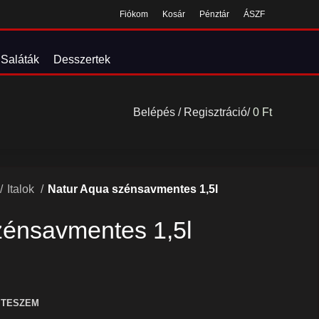
Fiókom
Kosár
Pénztár
ÁSZF
Saláták
Desszertek
Belépés / Regisztráció
/
0
Ft
Italok
Natur Aqua szénsavmentes 1,5l
zénsavmentes 1,5l
 TESZEM