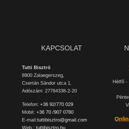
KAPCSOLAT
N
Tutti Bisztró
8900
Zalaegerszeg,
Hétfő -
Csertán Sándor utca 1.
Adószám: 27784338-2-20
Pénte
Telefon:
+36 92/770 029
V
Mobil:
+36 70 /907 0780
Onlin
E-mail:
tuttibisztro@gmail.com
Web.:
tuttibisztro.hu