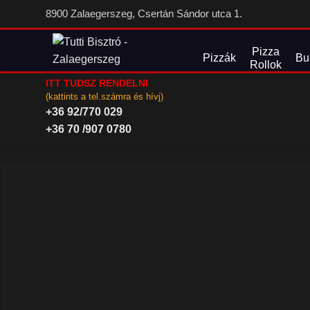
8900 Zalaegerszeg, Csertán Sándor utca 1.
Pizza
Pizzák
Bu
Rollok
ITT TUDSZ RENDELNI
(kattints a tel.számra és hívj)
+36 92/770 029
+36 70 /907 0780
Nagyításhoz kattints a képre