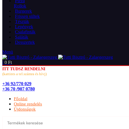
Pizza
Rollok
Burgerek
Frissen sültek
Tészták
Lepények
Csalafinták
Saláták
Desszertek
Menü
/
0
Ft
ITT TUDSZ RENDELNI
(kattints a tel.számra és hívj)
+36 92/770 029
+36 70 /907 0780
Főoldal
Online rendelés
Újdonságok