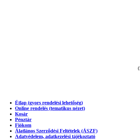
(
Étlap (gyors rendelési lehetőség)
Online rendelés (tematikus nézet)
Kosár
Pénztár
Fiókom
Álatlános Szerződési Feltételek (ÁSZF)
Adatvédelem, adatkezelési tájékoztató