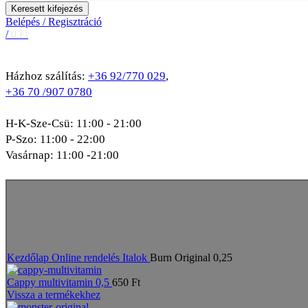
Keresett kifejezés
Belépés / Regisztráció
/
0
Ft
Házhoz szálítás:
+36 92/770 029
,
+36 70 /907 0780
H-K-Sze-Csü: 11:00 - 21:00
P-Szo: 11:00 - 22:00
Vasárnap: 11:00 -21:00
Elfogyott
Nagyításhoz kattints a képre
Kezdőlap
Online rendelés
Italok
Burn Original 0,25
Cappy multivitamin 0,5
650
Ft
Vissza a termékekhez