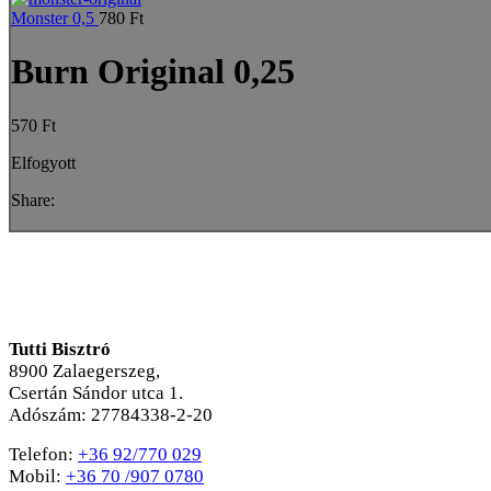
Monster 0,5
780
Ft
Burn Original 0,25
570
Ft
Elfogyott
Share:
Tutti Bisztró
8900
Zalaegerszeg,
Csertán Sándor utca 1.
Adószám: 27784338-2-20
Telefon:
+36 92/770 029
Mobil:
+36 70 /907 0780