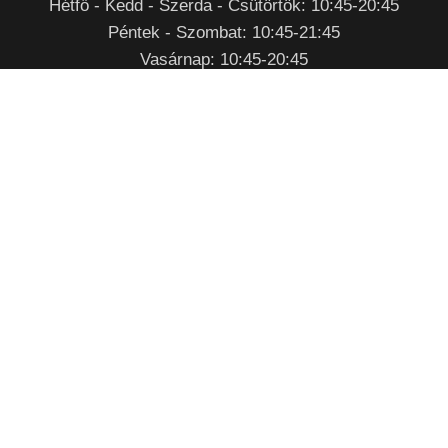
Hétfő - Kedd - Szerda - Csütörtök: 10:45-20:45
Péntek - Szombat: 10:45-21:45
Vasárnap: 10:45-20:45
RENDELÉSFELVÉTEL
Nyitvatartási időben
Telefonon
:
+36 92/770 029
Mobilon:
+36 70 /907 0780
Személyesen
:
Zalaegerszeg, Csertán Sándor utca 1.